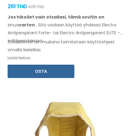
261 TND
408 TND
Jos hikoilet vain otsallasi, tämä sovitin on
sinua
varten
.
Sitä
voidaan
käyttää
yhdessä
Electro
Antiperspirant Forte- tai Electro Antiperspirant ELITE -
suihkeen kanssa.
Otsasovittimen
mukana toimitetaan
käyttöohjeet
omalla kielelläsi.
Lisää tietoa...
OSTA