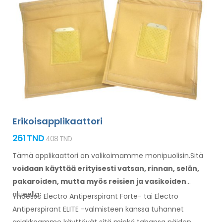
Erikoisapplikaattori
261 TND
408 TND
Tämä applikaattori on valikoimamme monipuolisin.Sitä
voidaan käyttää erityisesti
vatsan,
rinnan, selän,
pakaroiden,
mutta myös reisien
ja vasikoiden
alueella.
Yhdessä Electro Antiperspirant Forte- tai Electro
Antiperspirant ELITE -valmisteen kanssa tuhannet