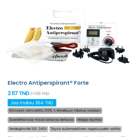
hellä ratkaisu liikahikoiluun käsissä, jaloissa ja kainaloissa
(sisältyy peruspakettiin). Lisäadaptereiden kanssa myös
liikahikoilu päässä, otsassa, vatsassa, selässä, pakaroissa,
rinnassa ja muissa vartalonosissa voidaan hoitaa
onnistuneesti pitkäksi aikaa.
Rahat takaisin -takuu
tyytymättömyyden varalta ja ilmainen express-
toimitus maailmanlaajuisesti!
Electro Antiperspirant® Forte
2 117 TND
3 738 TND
Jaa maksu 364 TND
Kliinisesti vahvistettu 100%: n tehokkuus hikoilua vastaan
Sovellettavissa missä tahansa kehossa
Helppo käyttää
Verkkojännite 100-240V
Täysin automaattinen napaisuuden vaihto