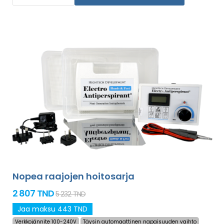
sisältää
maailmanlaajuisen toimituksen sekä rahat
takaisin -vakuuden mikäli et ole tyytyväinen
.
Mukana käyttöohjeet omalla kielelläsi.
Nopea raajojen hoitosarja
2 807 TND
5 232 TND
Jaa maksu 443 TND
Verkkojännite 100-240V
Täysin automaattinen napaisuuden vaihto