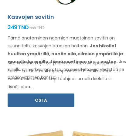
Kasvojen sovitin
349 TND
555 TND
Tämä anatominen naamion muotoinen sovitin on
suunniteltu kasvojen etuosan hoitoon.
Jos hikoilet
huulten
ympärillä
, nenän alla, silmien ympärillä
ja
muualla
kasvoilla
, tämä sovitin
on
sinua
varten.
Jos
Sitä voidaan käyttää yhdessä Electro Antiperspirant
sinulla
on
korkeampi otsa, on suositeltavaa yhdistää se
Forte- tai Electro Antiperspirant ELITE -valmisteen
otsasovittimen kanssa
.
kanssa. Mukana on
käyttöohjeet
omalla kielellä
si.
Lisää tietoa...
OSTA