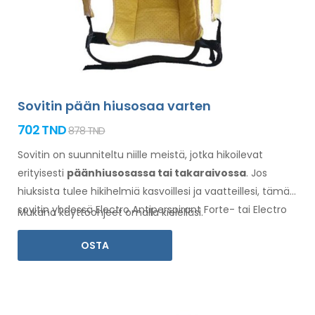
Sovitin pään hiusosaa varten
702 TND
878 TND
Sovitin on suunniteltu niille meistä, jotka hikoilevat
erityisesti
pään
hiusosassa
tai takaraivossa
. Jos
hiuksista
tulee hikihelmiä kasvoillesi
ja vaatteillesi
, tämä
sovitin yhdessä Electro Antiperspirant Forte- tai Electro
Mukana käyttöohjeet omalla kielelläsi.
Antiperspirant ELITE -valmisteen kanssa on sinua varten.
OSTA