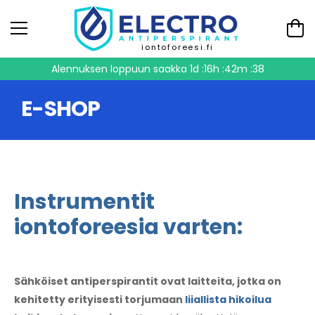
iontoforeesi.fi
Alennuksen loppuun saakka
1d :16h :42m :38
E-SHOP
Instrumentit
iontoforeesia varten:
Sähköiset antiperspirantit ovat laitteita, jotka on
kehitetty erityisesti torjumaan
liiallista hikoilua