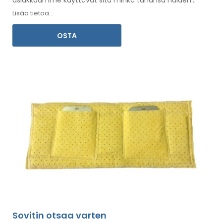
asiakkaamme käyttävät sitä minkä tahansa
näiden
alueiden hoitoon
.
Mukana on
käyttöohjeet
omalla
Lisää tietoa...
kielelläsi.
OSTA
Sovitin otsaa varten