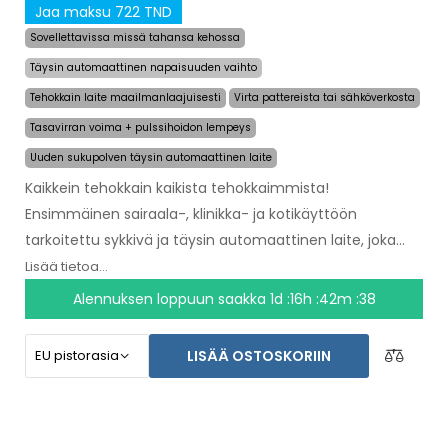
Jaa maksu 722 TND
Sovellettavissa missä tahansa kehossa
Täysin automaattinen napaisuuden vaihto
Tehokkain laite maailmanlaajuisesti
Virta pattereista tai sähköverkosta
Tasavirran voima + pulssihoidon lempeys
Uuden sukupolven täysin automaattinen laite
Kaikkein tehokkain kaikista tehokkaimmista!
Ensimmäinen sairaala-, klinikka- ja kotikäyttöön
tarkoitettu sykkivä ja täysin automaattinen laite, joka
antaa helpotuksen hikoilusta jopa
useaksi
Lisää tietoa...
kuukaudeksi yhdellä käyttökerralla
. Sinä valitset
Alennuksen loppuun saakka
1d :16h :42m :38
vain alueen hoidon aloittamiseksi ja kone hoitaa kaiken
muun puolestasi.
Vallankumouksellinen sykkivä
LISÄÄ OSTOSKORIIN
teknologia
hoitaa kehon joka osan hellästi ilman
epämukavuuden tunnetta. Laitteen AC-adapterin ja
sisäänrakennetun pitkäkestoisen akun ansiosta sinä et
joudu yllättymään tyhjenneistä paristoista. Lopullinen ja