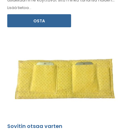
asiakkaamme käyttävät sitä minkä tahansa
näiden
alueiden hoitoon
.
Mukana on
käyttöohjeet
omalla
Lisää tietoa...
kielelläsi.
OSTA
Sovitin otsaa varten