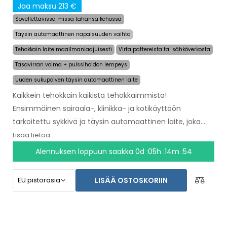
Jaa maksu 213 €
Sovellettavissa missä tahansa kehossa
Täysin automaattinen napaisuuden vaihto
Tehokkain laite maailmanlaajuisesti
Virta pattereista tai sähköverkosta
Tasavirran voima + pulssihoidon lempeys
Uuden sukupolven täysin automaattinen laite
Kaikkein tehokkain kaikista tehokkaimmista!
Ensimmäinen sairaala-, klinikka- ja kotikäyttöön
tarkoitettu sykkivä ja täysin automaattinen laite, joka
antaa helpotuksen hikoilusta jopa
useaksi
Lisää tietoa...
kuukaudeksi yhdellä käyttökerralla
. Sinä valitset
Alennuksen loppuun saakka
0d :05h :14m :53
vain alueen hoidon aloittamiseksi ja kone hoitaa kaiken
muun puolestasi.
Vallankumouksellinen sykkivä
LISÄÄ OSTOSKORIIN
teknologia
hoitaa kehon joka osan hellästi ilman
epämukavuuden tunnetta. Laitteen AC-adapterin ja
sisäänrakennetun pitkäkestoisen akun ansiosta sinä et
joudu yllättymään tyhjenneistä paristoista. Lopullinen ja