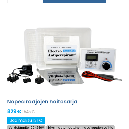
sisältää
maailmanlaajuisen toimituksen sekä rahat
takaisin -vakuuden mikäli et ole tyytyväinen
.
Mukana käyttöohjeet omalla kielelläsi.
Nopea raajojen hoitosarja
829 €
1 545 €
Jaa maksu 131 €
Verkkojännite 100-240V
Täysin automaattinen napaisuuden vaihto