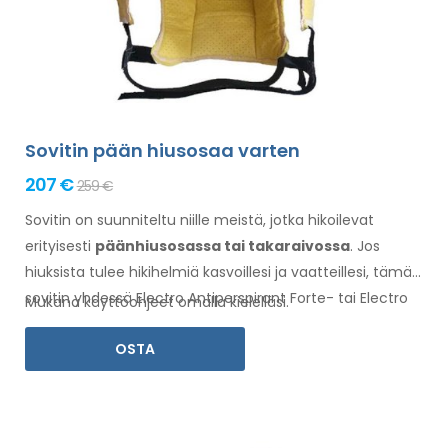
Sovitin pään hiusosaa varten
207 €
259 €
Sovitin on suunniteltu niille meistä, jotka hikoilevat
erityisesti
pään
hiusosassa
tai takaraivossa
. Jos
hiuksista
tulee hikihelmiä kasvoillesi
ja vaatteillesi
, tämä
sovitin yhdessä Electro Antiperspirant Forte- tai Electro
Mukana käyttöohjeet omalla kielelläsi.
Antiperspirant ELITE -valmisteen kanssa on sinua varten.
OSTA