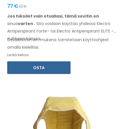
77 €
121 €
Jos hikoilet vain otsallasi, tämä sovitin on
sinua
varten
.
Sitä
voidaan
käyttää
yhdessä
Electro
Antiperspirant Forte- tai Electro Antiperspirant ELITE -
suihkeen kanssa.
Otsasovittimen
mukana toimitetaan
käyttöohjeet
omalla kielelläsi.
Lisää tietoa...
OSTA