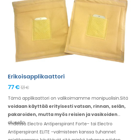
Erikoisapplikaattori
77 €
121 €
Tämä applikaattori on valikoimamme monipuolisin.Sitä
voidaan käyttää erityisesti
vatsan,
rinnan, selän,
pakaroiden,
mutta myös reisien
ja vasikoiden
alueella.
Yhdessä Electro Antiperspirant Forte- tai Electro
Antiperspirant ELITE -valmisteen kanssa tuhannet