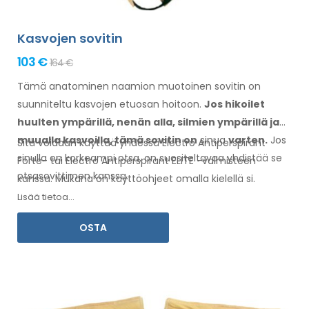
Kasvojen sovitin
103 €
164 €
Tämä anatominen naamion muotoinen sovitin on
suunniteltu kasvojen etuosan hoitoon.
Jos hikoilet
huulten
ympärillä
, nenän alla, silmien ympärillä
ja
muualla
kasvoilla
, tämä sovitin
on
sinua
varten.
Jos
Sitä voidaan käyttää yhdessä Electro Antiperspirant
sinulla
on
korkeampi otsa, on suositeltavaa yhdistää se
Forte- tai Electro Antiperspirant ELITE -valmisteen
otsasovittimen kanssa
.
kanssa. Mukana on
käyttöohjeet
omalla kielellä
si.
Lisää tietoa...
OSTA