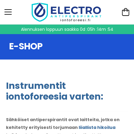
iontoforeesi.fi
Alennuksen loppuun saakka
0d :05h :14m :53
E-SHOP
Instrumentit
iontoforeesia varten:
Sähköiset antiperspirantit ovat laitteita, jotka on
kehitetty erityisesti torjumaan
liiallista hikoilua