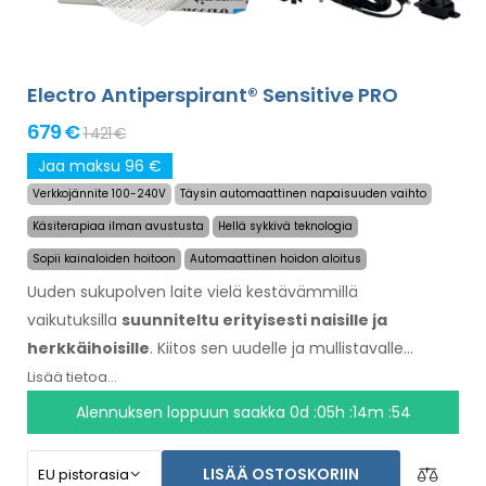
Electro Antiperspirant® Sensitive PRO
679 €
1 421 €
Jaa maksu 96 €
Verkkojännite 100-240V
Täysin automaattinen napaisuuden vaihto
Käsiterapiaa ilman avustusta
Hellä sykkivä teknologia
Sopii kainaloiden hoitoon
Automaattinen hoidon aloitus
Uuden sukupolven laite vielä kestävämmillä
vaikutuksilla
suunniteltu erityisesti naisille ja
herkkäihoisille
. Kiitos sen uudelle ja mullistavalle
teknologialle, sen avula voi lopettaa hikoilemisen pitkäksi
Lisää tietoa...
aikaa. Erityisesti suunniteltu jalkojen, kainaloiden ja käsien
Alennuksen loppuun saakka
0d :05h :14m :53
hoitoon ilman avustamista muilta henkilöiltä (kaikki
sisältyy peruspakettiin). Tuotteen hinta
LISÄÄ OSTOSKORIIN