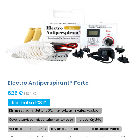
hellä ratkaisu liikahikoiluun käsissä, jaloissa ja kainaloissa
(sisältyy peruspakettiin). Lisäadaptereiden kanssa myös
liikahikoilu päässä, otsassa, vatsassa, selässä, pakaroissa,
rinnassa ja muissa vartalonosissa voidaan hoitaa
onnistuneesti pitkäksi aikaa.
Rahat takaisin -takuu
tyytymättömyyden varalta ja ilmainen express-
toimitus maailmanlaajuisesti!
Electro Antiperspirant® Forte
625 €
1 104 €
Jaa maksu 108 €
Kliinisesti vahvistettu 100%: n tehokkuus hikoilua vastaan
Sovellettavissa missä tahansa kehossa
Helppo käyttää
Verkkojännite 100-240V
Täysin automaattinen napaisuuden vaihto