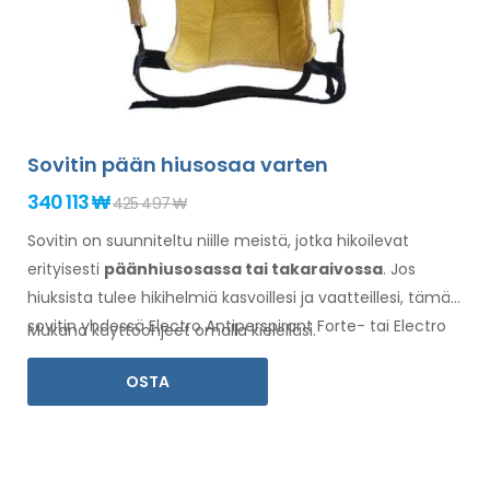
Sovitin pään hiusosaa varten
340 113 ₩
425 497 ₩
Sovitin on suunniteltu niille meistä, jotka hikoilevat
erityisesti
pään
hiusosassa
tai takaraivossa
. Jos
hiuksista
tulee hikihelmiä kasvoillesi
ja vaatteillesi
, tämä
sovitin yhdessä Electro Antiperspirant Forte- tai Electro
Mukana käyttöohjeet omalla kielelläsi.
Antiperspirant ELITE -valmisteen kanssa on sinua varten.
OSTA