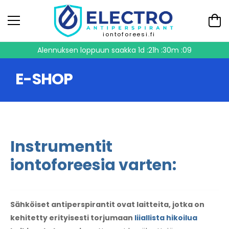
iontoforeesi.fi
Alennuksen loppuun saakka
1d :21h :30m :08
E-SHOP
Instrumentit
iontoforeesia varten:
Sähköiset antiperspirantit ovat laitteita, jotka on
kehitetty erityisesti torjumaan
liiallista hikoilua