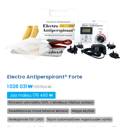
hellä ratkaisu liikahikoiluun käsissä, jaloissa ja kainaloissa
(sisältyy peruspakettiin). Lisäadaptereiden kanssa myös
liikahikoilu päässä, otsassa, vatsassa, selässä, pakaroissa,
rinnassa ja muissa vartalonosissa voidaan hoitaa
onnistuneesti pitkäksi aikaa.
Rahat takaisin -takuu
tyytymättömyyden varalta ja ilmainen express-
toimitus maailmanlaajuisesti!
Electro Antiperspirant® Forte
1 026 031 ₩
1 811 564 ₩
Jaa maksu 176 460 ₩
Kliinisesti vahvistettu 100%: n tehokkuus hikoilua vastaan
Sovellettavissa missä tahansa kehossa
Helppo käyttää
Verkkojännite 100-240V
Täysin automaattinen napaisuuden vaihto