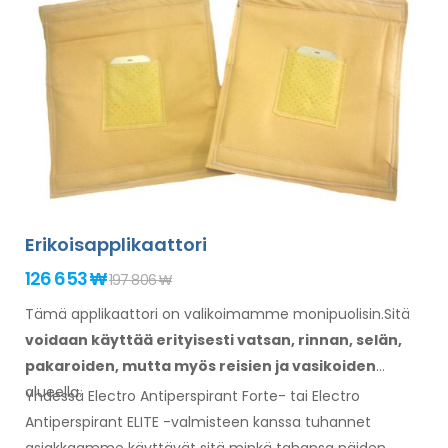
Erikoisapplikaattori
126 653 ₩
197 806 ₩
Tämä applikaattori on valikoimamme monipuolisin.Sitä
voidaan käyttää erityisesti
vatsan,
rinnan, selän,
pakaroiden,
mutta myös reisien
ja vasikoiden
alueella.
Yhdessä Electro Antiperspirant Forte- tai Electro
Antiperspirant ELITE -valmisteen kanssa tuhannet