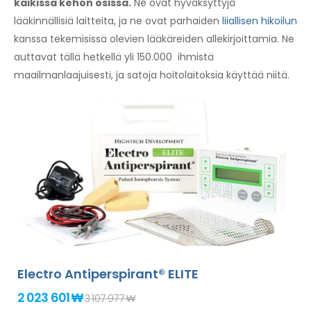
kaikissa kehon osissa.
Ne ovat hyväksyttyjä
lääkinnällisiä laitteita, ja ne ovat parhaiden
liiallisen hikoilun
kanssa tekemisissä olevien lääkäreiden allekirjoittamia. Ne
auttavat tällä hetkellä yli 150.000 ihmistä
maailmanlaajuisesti, ja satoja hoitolaitoksia käyttää niitä.
Electro Antiperspirant® ELITE
2 023 601 ₩
3 107 977 ₩