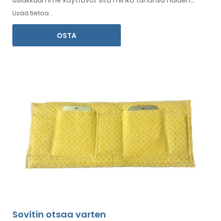
asiakkaamme käyttävät sitä minkä tahansa
näiden
alueiden hoitoon
.
Mukana on
käyttöohjeet
omalla
Lisää tietoa...
kielelläsi.
OSTA
Sovitin otsaa varten