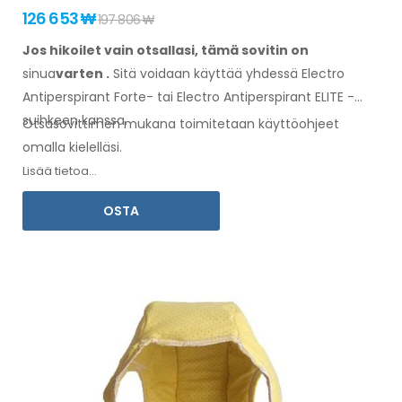
126 653 ₩
197 806 ₩
Jos hikoilet vain otsallasi, tämä sovitin on
sinua
varten
.
Sitä
voidaan
käyttää
yhdessä
Electro
Antiperspirant Forte- tai Electro Antiperspirant ELITE -
suihkeen kanssa.
Otsasovittimen
mukana toimitetaan
käyttöohjeet
omalla kielelläsi.
Lisää tietoa...
OSTA