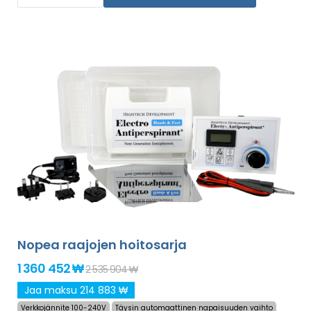
sisältää
maailmanlaajuisen toimituksen sekä rahat
takaisin -vakuuden mikäli et ole tyytyväinen
.
Mukana käyttöohjeet omalla kielelläsi.
Nopea raajojen hoitosarja
1 360 452 ₩
2 535 904 ₩
Jaa maksu 214 883 ₩
Verkkojännite 100-240V
Täysin automaattinen napaisuuden vaihto