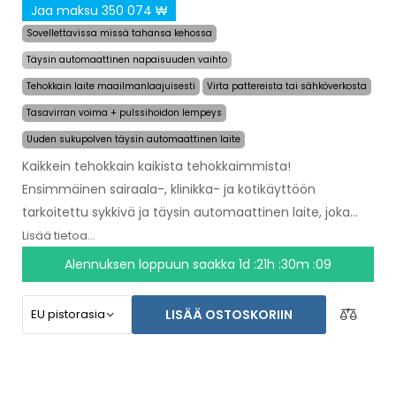
Jaa maksu 350 074 ₩
Sovellettavissa missä tahansa kehossa
Täysin automaattinen napaisuuden vaihto
Tehokkain laite maailmanlaajuisesti
Virta pattereista tai sähköverkosta
Tasavirran voima + pulssihoidon lempeys
Uuden sukupolven täysin automaattinen laite
Kaikkein tehokkain kaikista tehokkaimmista!
Ensimmäinen sairaala-, klinikka- ja kotikäyttöön
tarkoitettu sykkivä ja täysin automaattinen laite, joka
antaa helpotuksen hikoilusta jopa
useaksi
Lisää tietoa...
kuukaudeksi yhdellä käyttökerralla
. Sinä valitset
Alennuksen loppuun saakka
1d :21h :30m :08
vain alueen hoidon aloittamiseksi ja kone hoitaa kaiken
muun puolestasi.
Vallankumouksellinen sykkivä
LISÄÄ OSTOSKORIIN
teknologia
hoitaa kehon joka osan hellästi ilman
epämukavuuden tunnetta. Laitteen AC-adapterin ja
sisäänrakennetun pitkäkestoisen akun ansiosta sinä et
joudu yllättymään tyhjenneistä paristoista. Lopullinen ja