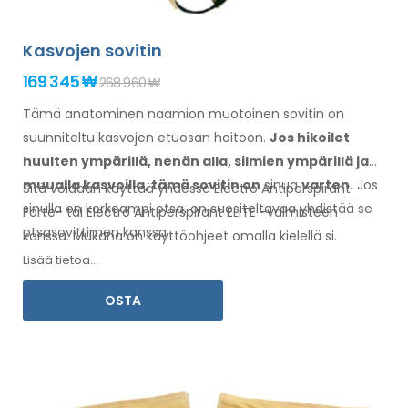
Kasvojen sovitin
169 345 ₩
268 960 ₩
Tämä anatominen naamion muotoinen sovitin on
suunniteltu kasvojen etuosan hoitoon.
Jos hikoilet
huulten
ympärillä
, nenän alla, silmien ympärillä
ja
muualla
kasvoilla
, tämä sovitin
on
sinua
varten.
Jos
Sitä voidaan käyttää yhdessä Electro Antiperspirant
sinulla
on
korkeampi otsa, on suositeltavaa yhdistää se
Forte- tai Electro Antiperspirant ELITE -valmisteen
otsasovittimen kanssa
.
kanssa. Mukana on
käyttöohjeet
omalla kielellä
si.
Lisää tietoa...
OSTA