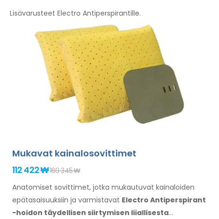
Lisävarusteet Electro Antiperspirantille.
Mukavat kainalosovittimet
112 422 ₩
169 345 ₩
Anatomiset sovittimet, jotka mukautuvat kainaloiden
epätasaisuuksiin
ja varmistavat
Electro Antiperspirant
-hoidon täydellisen siirtymisen liiallisesta