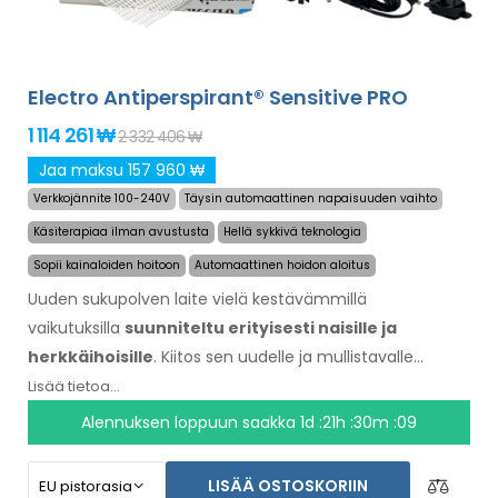
Electro Antiperspirant® Sensitive PRO
1 114 261 ₩
2 332 406 ₩
Jaa maksu 157 960 ₩
Verkkojännite 100-240V
Täysin automaattinen napaisuuden vaihto
Käsiterapiaa ilman avustusta
Hellä sykkivä teknologia
Sopii kainaloiden hoitoon
Automaattinen hoidon aloitus
Uuden sukupolven laite vielä kestävämmillä
vaikutuksilla
suunniteltu erityisesti naisille ja
herkkäihoisille
. Kiitos sen uudelle ja mullistavalle
teknologialle, sen avula voi lopettaa hikoilemisen pitkäksi
Lisää tietoa...
aikaa. Erityisesti suunniteltu jalkojen, kainaloiden ja käsien
Alennuksen loppuun saakka
1d :21h :30m :08
hoitoon ilman avustamista muilta henkilöiltä (kaikki
sisältyy peruspakettiin). Tuotteen hinta
LISÄÄ OSTOSKORIIN