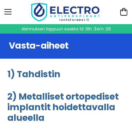
iontoforeesi.fi
Alennuksen loppuun saakka
1d :19h :34m :29
Vasta-aiheet
1) Tahdistin
2) Metalliset ortopediset
implantit hoidettavalla
alueella