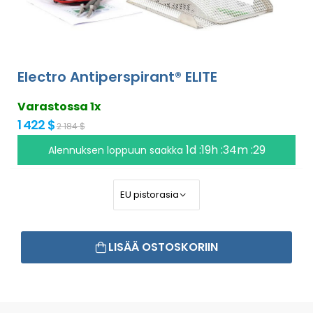
Electro Antiperspirant® ELITE
Varastossa 1x
1 422 $
2 184 $
1d :19h :34m :29
Alennuksen loppuun saakka
LISÄÄ OSTOSKORIIN