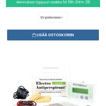
1d :19h :34m :29
Alennuksen loppuun saakka
LISÄÄ OSTOSKORIIN