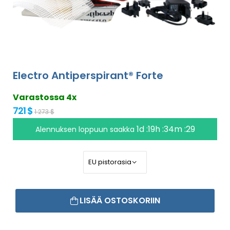
Electro Antiperspirant® Forte
Varastossa 4x
721 $
1 273 $
1d :19h :34m :29
Alennuksen loppuun saakka
LISÄÄ OSTOSKORIIN