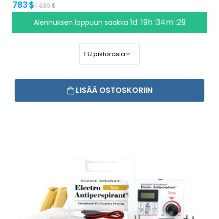
783 $
1 639 $
1d :19h :34m :29
Alennuksen loppuun saakka
LISÄÄ OSTOSKORIIN