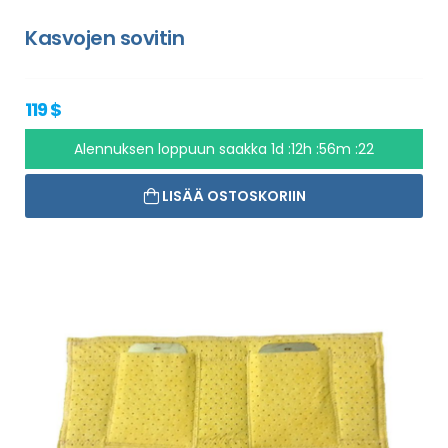
Kasvojen sovitin
119 $
Alennuksen loppuun saakka
1d :12h :56m :21
LISÄÄ OSTOSKORIIN