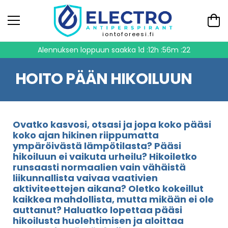
iontoforeesi.fi
Alennuksen loppuun saakka
1d :12h :56m :21
HOITO PÄÄN HIKOILUUN
Ovatko kasvosi, otsasi ja jopa koko pääsi
koko ajan hikinen riippumatta
ympäröivästä lämpötilasta? Pääsi
hikoiluun ei vaikuta urheilu? Hikoiletko
runsaasti normaalien vain vähäistä
liikunnallista vaivaa vaativien
aktiviteettejen aikana? Oletko kokeillut
kaikkea mahdollista, mutta mikään ei ole
auttanut? Haluatko lopettaa pääsi
hikoilusta huolehtimisen ja aloittaa