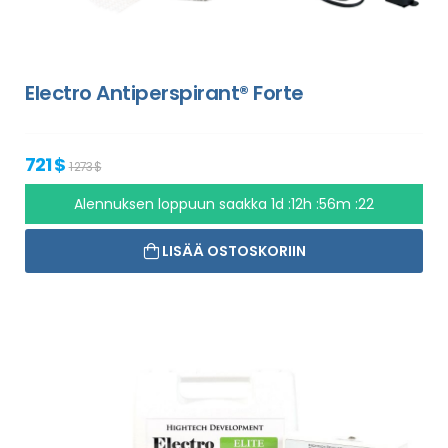
Electro Antiperspirant® Forte
721 $
1 273 $
Alennuksen loppuun saakka
1d :12h :56m :21
LISÄÄ OSTOSKORIIN