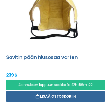
Sovitin pään hiusosaa varten
239 $
Alennuksen loppuun saakka
1d :12h :56m :21
LISÄÄ OSTOSKORIIN