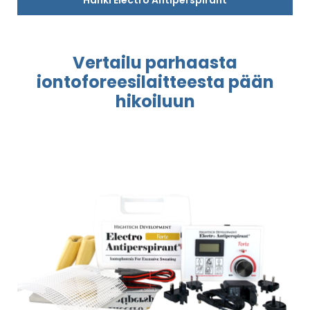
Hanki Electro Antiperspirant
Vertailu parhaasta
iontoforeesilaitteesta
pään
hikoiluun