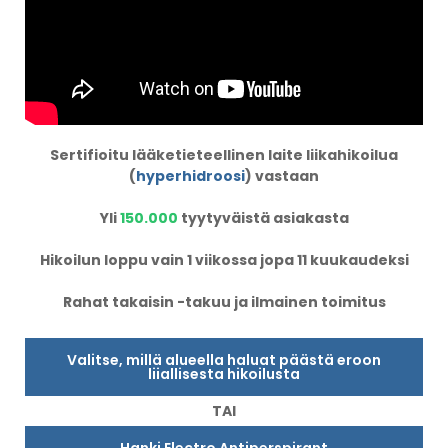
Sertifioitu lääketieteellinen laite liikahikoilua
(
hyperhidroosi
) vastaan
Yli
150.000
tyytyväistä asiakasta
Hikoilun loppu vain 1 viikossa jopa 11 kuukaudeksi
Rahat takaisin -takuu ja ilmainen toimitus
Valitse, millä alueella haluat päästä eroon
liiallisesta hikoilusta
TAI