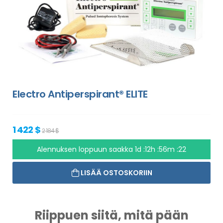
Electro Antiperspirant® ELITE
1 422 $
2 184 $
Alennuksen loppuun saakka
1d :12h :56m :21
LISÄÄ OSTOSKORIIN
Riippuen siitä, mitä pään