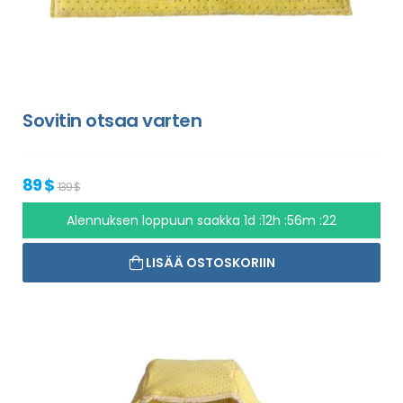
Sovitin otsaa varten
89 $
139 $
Alennuksen loppuun saakka
1d :12h :56m :21
LISÄÄ OSTOSKORIIN