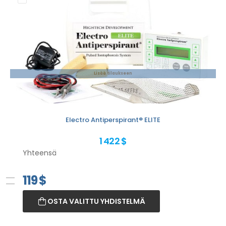
Lisää tilaukseen
Electro Antiperspirant® ELITE
1 422 $
Yhteensä
119
$
OSTA VALITTU YHDISTELMÄ