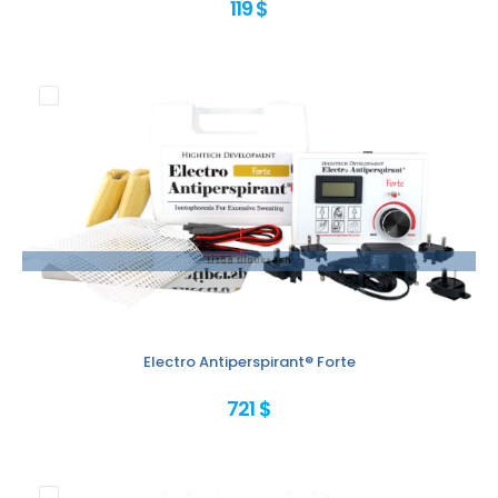
119 $
Lisää tilaukseen
Electro Antiperspirant® Forte
721 $