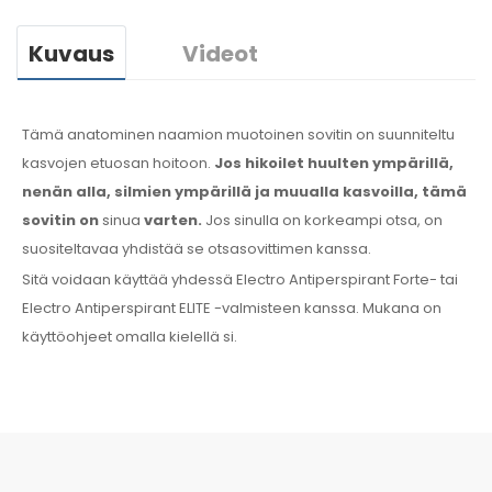
Kuvaus
Videot
Tämä anatominen naamion muotoinen sovitin on suunniteltu
kasvojen etuosan hoitoon.
Jos hikoilet huulten
ympärillä
,
nenän alla, silmien ympärillä
ja muualla
kasvoilla
, tämä
sovitin
on
sinua
varten.
Jos
sinulla
on
korkeampi otsa, on
suositeltavaa yhdistää se
otsasovittimen kanssa
.
Sitä voidaan käyttää yhdessä Electro Antiperspirant Forte- tai
Electro Antiperspirant ELITE -valmisteen kanssa. Mukana on
käyttöohjeet
omalla kielellä
si.