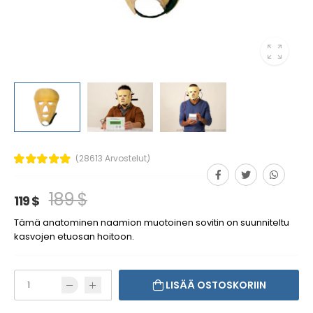
(28613 Arvostelut)
189 $
119 $
Tämä anatominen naamion muotoinen sovitin on suunniteltu
kasvojen etuosan hoitoon.
LISÄÄ OSTOSKORIIN