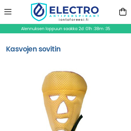
iontoforeesi.fi
Alennuksen loppuun saakka
2d :01h :38m :35
Kasvojen sovitin