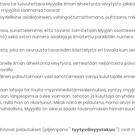
va tai luovutettava Myyjälle ilman aiheetonta viivytystä jälkikä
 myyjältä saamansa tavarat.
ydellisine asiakirjoineen, vahingoittumattomana, puhtaana, mikä
essa, suosittelemme, että tavarat toimitetaan Myyjän osoitteeseen
) sekä oston numero asiakirja ja ilmoitettu pankkitilin numero
ta, joka on seurausta tavaroiden käsittelystä eri tavalla kuin s
nelle ilman aiheetonta viivytystä, viimeistään neljäntoista päi
avalla.
ollinen palauttamaan vastaanottamiaan varoja kuluttajalle ennen 
n lahjoja tai muita myynninedistämisalennuksia, syntyy myyjän ja
än, lahjasopimus tulee voimaan. tehoton ja kuluttaja on yhdes
ki, millä hän on rikastunut. Mikäli näitä ei palauteta, nämä arvo
dollista, Myyjällä on oikeus saada tavanomaisen hinnan suurui
pahtuvat palautukset (jäljempänä "
tyytyväisyystakuu
") ovat n