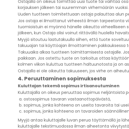
Ostajalla on oikeus toimittaa uusi tuote tai vaihtaa os
korjauksen jälkeen tai suuremman virhemäärän vuoksi. O
Uuden tuotteen toimitettuaan ostaja palauttaa alun pe
Jos ostaja ei ilmoittanut virheestä ilman tarpeetonta vii
tuomioistuin ei myönnä hänelle oikeutta virheelliseen su
jälkeen, kun Ostaja olisi voinut riittävällä huolella ha
Myyjä sitoutuu laatutakuulla siihen, että tuote sovelt
takuuajan tai käyttöajan ilmoittaminen pakkauksessa ta
Takuuaika alkaa tuotteen toimittamisesta ostajalle. J
paikkaan. Jos ostettu tuote on tarkoitus ottaa käyttöö
kolmen viikon kuluttua tuotteen haltuunotosta ja on asi
Ostajalla ei ole oikeutta takuuseen, jos virhe on aiheu
4. Peruuttaminen sopimuksesta
Kuluttajan tekemä sopimus irtisanoutuminen
Kuluttajalla on oikeus peruuttaa sopimus neljäntoista 
ostosopimus tavaran vastaanottopäivästä,
sopimus, jonka kohteena on useita tavaroita tai use
sopimus, jonka kohteena on tavaroiden säännölline
Myyjä antaa kuluttajalle luvan perua täyttämällä ja l
kuluttajalle tekstimuodossa ilman aiheetonta viivytystä