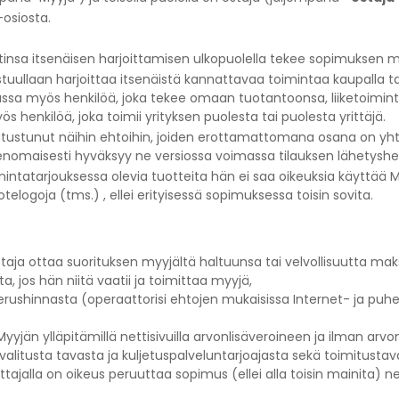
-osiosta.
tinsa itsenäisen harjoittamisen ulkopuolella tekee sopimuksen m
stuullaan harjoittaa itsenäistä kannattavaa toimintaa kaupalla ta
jassa myös henkilöä, joka tekee omaan tuotantoonsa, liiketoimint
 henkilöä, joka toimii yrityksen puolesta tai puolesta yrittäjä.
 tutustunut näihin ehtoihin, joiden erottamattomana osana on 
enomaisesti hyväksyy ne versiossa voimassa tilauksen lähetyshet
oimintatarjouksessa olevia tuotteita hän ei saa oikeuksia käyttä
elogoja (tms.) , ellei erityisessä sopimuksessa toisin sovita.
ja ottaa suorituksen myyjältä haltuunsa tai velvollisuutta mak
, jos hän niitä vaatii ja toimittaa myyjä,
erushinnasta (operaattorisi ehtojen mukaisissa Internet- ja puhe
yyjän ylläpitämillä nettisivuilla arvonlisäveroineen ja ilman arv
 valitusta tavasta ja kuljetuspalveluntarjoajasta sekä toimitusta
ttajalla on oikeus peruuttaa sopimus (ellei alla toisin mainita) ne