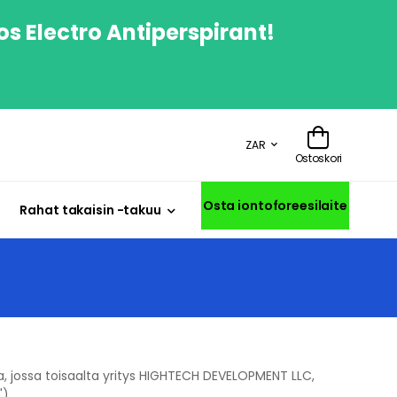
os Electro Antiperspirant!
ZAR
Ostoskori
Osta iontoforeesilaite
Rahat takaisin -takuu
 jossa toisaalta yritys HIGHTECH DEVELOPMENT LLC,
").