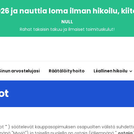
6 ja nauttia loma ilman hikoilu, kiit
NULL
Rahat takaisin takuu ja ilmaiset toimituskulut!
Sinun arvostelujasi
Räätälöity hoito
Liiallinen hikoilu
ot
dot
"
) säätelevät kauppasopimuksen osapuolten välistä suhdetta,
pänä "Myyjä") ja toisella puolella on ostaja (jäljempänä "
ostaja