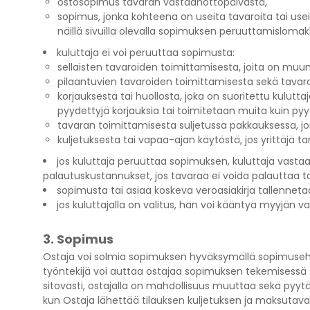
ostosopimus tavaran vastaanottopäivästä,
sopimus, jonka kohteena on useita tavaroita tai us
näillä sivuilla olevalla sopimuksen peruuttamislomak
kuluttaja ei voi peruuttaa sopimusta:
sellaisten tavaroiden toimittamisesta, joita on muu
pilaantuvien tavaroiden toimittamisesta sekä tavaro
korjauksesta tai huollosta, joka on suoritettu kulu
pyydettyjä korjauksia tai toimitetaan muita kuin pyy
tavaran toimittamisesta suljetussa pakkauksessa, jon
kuljetuksesta tai vapaa-ajan käytöstä, jos yrittäjä 
jos kuluttaja peruuttaa sopimuksen, kuluttaja vastaa
palautuskustannukset, jos tavaraa ei voida palauttaa t
sopimusta tai asiaa koskeva veroasiakirja tallennet
jos kuluttajalla on valitus, hän voi kääntyä myyjän v
3. Sopimus
Ostaja voi solmia sopimuksen hyväksymällä sopimusehdot
työntekijä voi auttaa ostajaa sopimuksen tekemisessä s
sitovasti, ostajalla on mahdollisuus muuttaa sekä pyyt
kun Ostaja lähettää tilauksen kuljetuksen ja maksutava