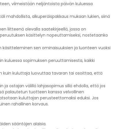
teen, viimeistään neljäntoista päivän kuluessa
li mahdollista, alkuperäispakkaus mukaan lukien, siinä
 liitteenä olevalla saatekirjeellä, jossa on
 peruutuksen käsittelyn nopeuttamiseksi, nostetaanko
en käsitteleminen sen ominaisuuksien ja luonteen vuoksi
vän kuluessa sopimuksen peruuttamisesta, kaikki
kuin kuluttaja luovuttaa tavaran tai osoittaa, että
 ostajan välillä lahjasopimus sillä ehdolla, että jos
sä palautetun tuotteen kanssa velvollinen
t katsotaan kuluttajan perusteettomaksi eduksi. Jos
nen rahallinen korvaus.
äiden sääntöjen alaisia.