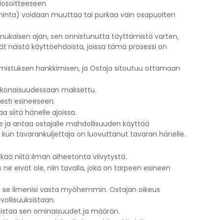
iosoitteeseen.
hinta) voidaan muuttaa tai purkaa vain osapuolten
.
mukaisen ajan, sen onnistunutta täyttämistä varten,
yvät näistä käyttöehdoista, joissa tämä prosessi on
mistuksen hankkimisen, ja Ostaja sitoutuu ottamaan
kokonaisuudessaan maksettu.
sesti esineeseen.
a siitä hänelle ajoissa.
le ja antaa ostajalle mahdollisuuden käyttää
 kun tavarankuljettaja on luovuttanut tavaran hänelle.
ää niitä ilman aiheetonta viivytystä.
ne eivät ole, niin tavalla, joka on tarpeen esineen
ikka se ilmenisi vasta myöhemmin. Ostajan oikeus
ollisuuksistaan.
rmistaa sen ominaisuudet ja määrän.