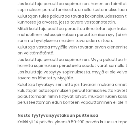
Jos kuluttaja peruuttaa sopimuksen, hänen on toimitetta
sopimuksen peruuttamisesta, omalla kustannuksellaan
Kuluttajan tulee palauttaa tavara kokonaisuudessaan tä
kunnossa ja arvossa, jossa tavara vastaanotettiin.
Mikäli kuluttaja päättää peruuttaa ilmoitetun ajan kulu
mahdollinen ostosopimuksen peruuttamisen syy (ei ehto
summa hyvityksenä muiden tavaroiden ostoon.
Kuluttaja vastaa myyjälle vain tavaran arvon alenemises
on välttämätöntä.
Jos kuluttaja peruuttaa sopimuksen, Myyjä palauttaa hä
häneltä sopimuksen perusteella saadut varat samalla t
Jos kuluttaja vetäytyy sopimuksesta, myyjä ei ole velv
tavara on lähetetty Myyjälle.
Kuluttaja hyväksyy sen, että jos tavaran mukana annetaa
kuluttajan ostosopimuksen peruuttamisoikeutta käytetä
palauttamaan niihin liittyvät lahjat, mukaan lukien kaik
perusteettoman edun kohteen vapauttaminen ei ole mah
Nosto tyytyväisyystakuun puitteissa
Kaikki yli 14 päivän, yleensä 50-100 päivän kuluessa ta