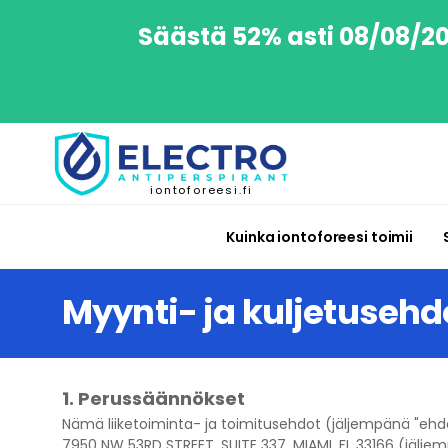
Säästä 52% asti 08/08/202
iontoforeesi.fi
Kuinka iontoforeesi toimii
Myynti- ja kuljetusehd
1. Perussäännökset
Nämä
liiketoiminta- ja toimitusehdot
(jäljempänä "eh
7950 NW 53RD STREET, SUITE 337, MIAMI, FL 33166 (jäljem