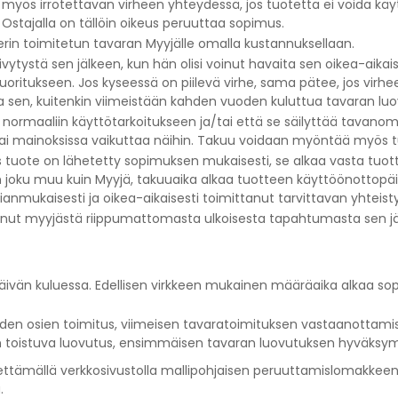
a myös irrotettavan virheen yhteydessä, jos tuotetta ei voida kä
stajalla on tällöin oikeus peruuttaa sopimus.
rin toimitetun tavaran Myyjälle omalla kustannuksellaan.
vytystä sen jälkeen, kun hän olisi voinut havaita sen oikea-aikaise
oritukseen. Jos kyseessä on piilevä virhe, sama pätee, jos virhee
vaita sen, kuitenkin viimeistään kahden vuoden kuluttua tavaran l
uu normaaliin käyttötarkoitukseen ja/tai että se säilyttää tavan
i mainoksissa vaikuttaa näihin. Takuu voidaan myöntää myös tuo
os tuote on lähetetty sopimuksen mukaisesti, se alkaa vasta tu
n joku muu kuin Myyjä, takuuaika alkaa tuotteen käyttöönottopäi
anmukaisesti ja oikea-aikaisesti toimittanut tarvittavan yhteist
tunut myyjästä riippumattomasta ulkoisesta tapahtumasta sen jälke
päivän kuluessa. Edellisen virkkeen mukainen määräaika alkaa so
iden osien toimitus, viimeisen tavaratoimituksen vastaanottamis
n toistuva luovutus, ensimmäisen tavaran luovutuksen hyväksym
ähettämällä verkkosivustolla mallipohjaisen peruuttamislomakkee
.