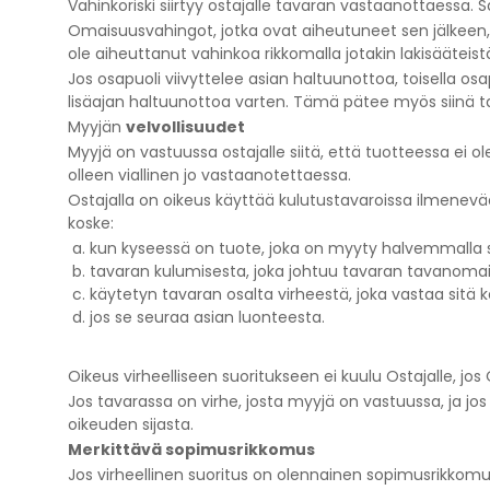
Vahinkoriski siirtyy ostajalle tavaran vastaanottaessa. 
Omaisuusvahingot, jotka ovat aiheutuneet sen jälkeen, k
ole aiheuttanut vahinkoa rikkomalla jotakin lakisääteist
Jos osapuoli viivyttelee asian haltuunottoa, toisella os
lisäajan haltuunottoa varten. Tämä pätee myös siinä ta
Myyjän
velvollisuudet
Myyjä on vastuussa ostajalle siitä, että tuotteessa e
olleen viallinen jo vastaanotettaessa.
Ostajalla on oikeus käyttää kulutustavaroissa ilmen
koske:
kun kyseessä on tuote, joka on myyty halvemmalla se
tavaran kulumisesta, joka johtuu tavaran tavanomai
käytetyn tavaran osalta virheestä, joka vastaa sitä kä
jos se seuraa asian luonteesta.
Oikeus virheelliseen suoritukseen ei kuulu Ostajalle, jos
Jos tavarassa on virhe, josta myyjä on vastuussa, ja j
oikeuden sijasta.
Merkittävä sopimusrikkomus
Jos virheellinen suoritus on olennainen sopimusrikkomus