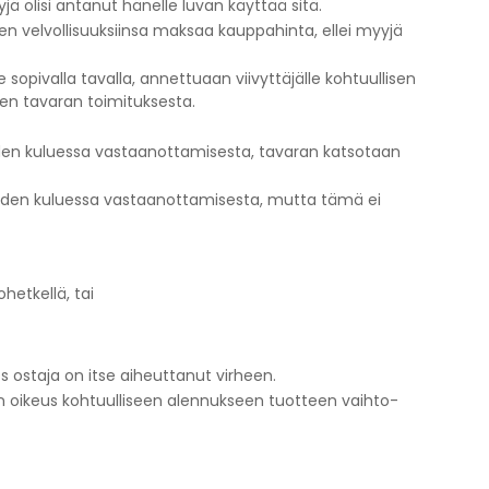
jä olisi antanut hänelle luvan käyttää sitä.
en velvollisuuksiinsa maksaa kauppahinta, ellei myyjä
 sopivalla tavalla, annettuaan viivyttäjälle kohtuullisen
nen tavaran toimituksesta.
auden kuluessa vastaanottamisesta, tavaran katsotaan
uden kuluessa vastaanottamisesta, mutta tämä ei
hetkellä, tai
os ostaja on itse aiheuttanut virheen.
on oikeus kohtuulliseen alennukseen tuotteen vaihto-