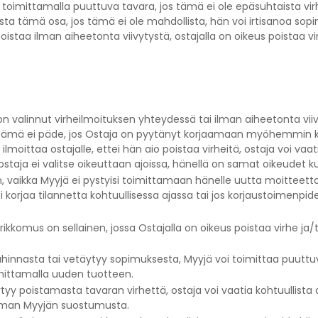
ai toimittamalla puuttuva tavara, jos tämä ei ole epäsuhtaista vi
ista tämä osa, jos tämä ei ole mahdollista, hän voi irtisanoa so
oistaa ilman aiheetonta viivytystä, ostajalla on oikeus poistaa vi
 on valinnut virheilmoituksen yhteydessä tai ilman aiheetonta vi
 tämä ei päde, jos Ostaja on pyytänyt korjaamaan myöhemmin k
n ilmoittaa ostajalle, ettei hän aio poistaa virheitä, ostaja voi v
 ostaja ei valitse oikeuttaan ajoissa, hänellä on samat oikeudet 
n, vaikka Myyjä ei pystyisi toimittamaan hänelle uutta moitteet
 korjaa tilannetta kohtuullisessa ajassa tai jos korjaustoimenpid
kkomus on sellainen, jossa Ostajalla on oikeus poistaa virhe ja/
nnasta tai vetäytyy sopimuksesta, Myyjä voi toimittaa puuttuvan
imittamalla uuden tuotteen.
täytyy poistamasta tavaran virhettä, ostaja voi vaatia kohtuullis
ilman Myyjän suostumusta.