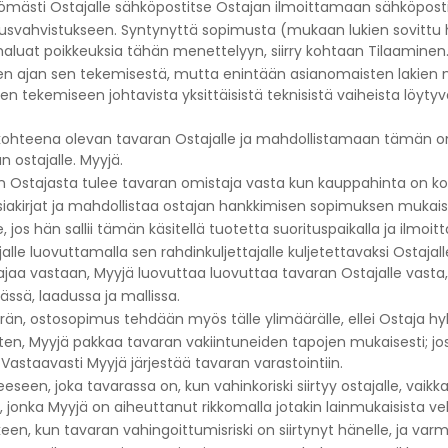
tömästi Ostajalle sähköpostitse Ostajan ilmoittamaan sähköpost
ausvahvistukseen. Syntynyttä sopimusta (mukaan lukien sovittu 
s haluat poikkeuksia tähän menettelyyn, siirry kohtaan Tilaaminen
en ajan sen tekemisestä, mutta enintään asianomaisten lakien 
ksen tekemiseen johtavista yksittäisistä teknisistä vaiheista löyt
kohteena olevan tavaran Ostajalle ja mahdollistamaan tämän o
ostajalle. Myyjä.
ten Ostajasta tulee tavaran omistaja vasta kun kauppahinta on 
 asiakirjat ja mahdollistaa ostajan hankkimisen sopimuksen mukai
jos hän sallii tämän käsitellä tuotetta suorituspaikalla ja ilmoitta
lle luovuttamalla sen rahdinkuljettajalle kuljetettavaksi Ostajal
ajaa vastaan, Myyjä luovuttaa luovuttaa tavaran Ostajalle vasta,
ssä, laadussa ja mallissa.
, ostosopimus tehdään myös tälle ylimäärälle, ellei Ostaja hylk
ten, Myyjä pakkaa tavaran vakiintuneiden tapojen mukaisesti; jos 
 Vastaavasti Myyjä järjestää tavaran varastointiin.
eeseen, joka tavarassa on, kun vahinkoriski siirtyy ostajalle, va
a Myyjä on aiheuttanut rikkomalla jotakin lainmukaisista velv
en, kun tavaran vahingoittumisriski on siirtynyt hänelle, ja va