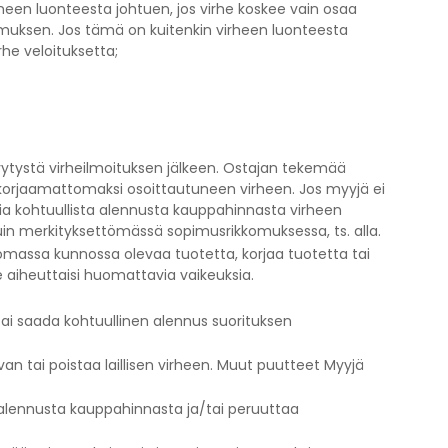
rheen luonteesta johtuen, jos virhe koskee vain osaa
pimuksen. Jos tämä on kuitenkin virheen luonteesta
rhe veloituksetta;
ivytystä virheilmoituksen jälkeen. Ostajan tekemää
orjaamattomaksi osoittautuneen virheen. Jos myyjä ei
aatia kohtuullista alennusta kauppahinnasta virheen
kuin merkityksettömässä sopimusrikkomuksessa, ts. alla.
tomassa kunnossa olevaa tuotetta, korjaa tuotetta tai
e aiheuttaisi huomattavia vaikeuksia.
tai saada kohtuullinen alennus suorituksen
 tai poistaa laillisen virheen. Muut puutteet Myyjä
ta alennusta kauppahinnasta ja/tai peruuttaa