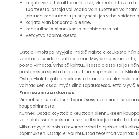
korjata virhe toimittamalla uusi, virheetön tavara t
tuotteesta, ostaja voi vaatia vain tuotteen vaihtam
johtuen kohtuutonta ja erityisesti jos virhe voidaan p
korjata vian korjaamalla esine,
kohtuullisella alennuksella ostohinnasta tai
vetäytyä sopimuksesta.
Ostaja ilmoittaa Myyjälle, mitkä näistä oikeuksista hän
valintaa ei voida muuttaa ilman Myyjän suostumusta,
poista virhettä/virheitä kohtuullisessa ajassa tai jos hä
poistamisen sijasta tai peruuttaa. sopimuksesta. Mikäli
Ostaja-kuluttajalla on oikeus kohtuulliseen alennuksee
vaihtaa sen osaa, myös siinä tapauksessa, että Myyjä ei
Pieni sopimusrikkomus
Virheellisen suorituksen tapauksessa vähäinen sopimusri
kauppahinnasta.
Kunnes Ostaja käyttää oikeuttaan alennukseen kauppahi
voi halutessaan poistaa, esimerkiksi korjaamalla tai to
Mikäli myyjä ei poista tavaran virhettä ajoissa tai kiel
sopimuksen. Ostaja ei voi muuttaa tekemää valintaa 