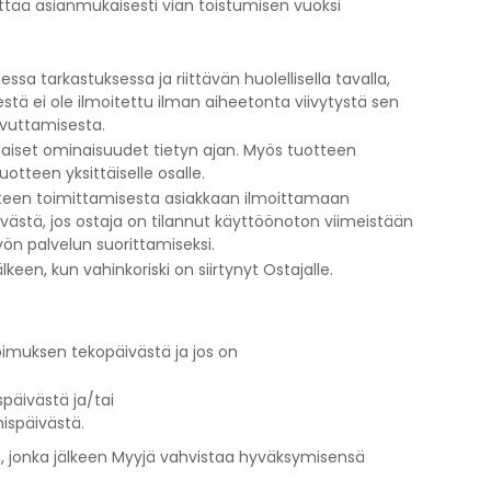
yttää asianmukaisesti vian toistumisen vuoksi
ssa tarkastuksessa ja riittävän huolellisella tavalla,
stä ei ole ilmoitettu ilman aiheetonta viivytystä sen
uovuttamisesta.
omaiset ominaisuudet tietyn ajan. Myös tuotteen
tteen yksittäiselle osalle.
otteen toimittamisesta asiakkaan ilmoittamaan
västä, jos ostaja on tilannut käyttöönoton viimeistään
yön palvelun suorittamiseksi.
en, kun vahinkoriski on siirtynyt Ostajalle.
pimuksen tekopäivästä ja jos on
päivästä ja/tai
ispäivästä.
n, jonka jälkeen Myyjä vahvistaa hyväksymisensä