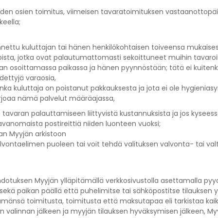
eiden osien toimitus, viimeisen tavaratoimituksen vastaanottop
keella;
nnettu kuluttajan tai hänen henkilökohtaisen toiveensa mukaisest
ista, jotka ovat palautumattomasti sekoittuneet muihin tavaroih
ttajan osoittamassa paikassa ja hänen pyynnöstään; tätä ei kuit
dettyjä varaosia,
ka kuluttaja on poistanut pakkauksesta ja jota ei ole hygieniasy
tarjoaa nämä palvelut määräajassa,
 tavaran palauttamiseen liittyvistä kustannuksista ja jos kysees
avanomaista postireittiä niiden luonteen vuoksi;
aan Myyjän arkistoon
alvontaelimen puoleen tai voit tehdä valituksen valvonta- tai val
uksen Myyjän ylläpitämällä verkkosivustolla asettamalla pyydet
ekä paikan päällä että puhelimitse tai sähköpostitse tilauksen 
ämänsä toimitusta, toimitusta että maksutapaa eli tarkistaa kai
n valinnan jälkeen ja myyjän tilauksen hyväksymisen jälkeen, Myy