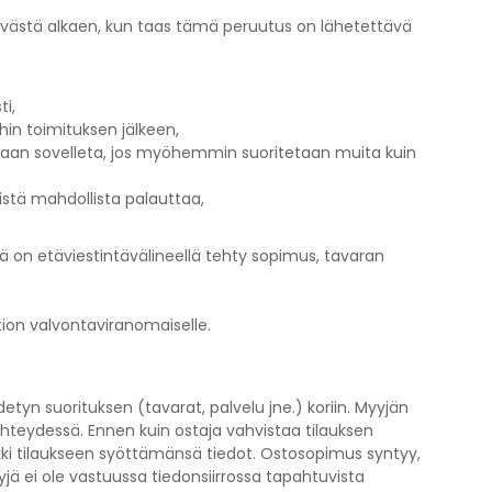
äivästä alkaen, kun taas tämä peruutus on lähetettävä
i,
in toimituksen jälkeen,
enkaan sovelleta, jos myöhemmin suoritetaan muita kuin
istä mahdollista palauttaa,
sä on etäviestintävälineellä tehty sopimus, tavaran
tion valvontaviranomaiselle.
yn suorituksen (tavarat, palvelu jne.) koriin. Myyjän
yhteydessä. Ennen kuin ostaja vahvistaa tilauksen
kki tilaukseen syöttämänsä tiedot. Ostosopimus syntyy,
jä ei ole vastuussa tiedonsiirrossa tapahtuvista