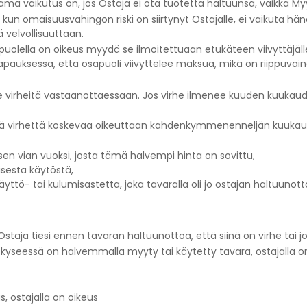
Sama vaikutus on, jos Ostaja ei ota tuotetta haltuunsa, vaikka Myy
un omaisuusvahingon riski on siirtynyt Ostajalle, ei vaikuta hän
ä velvollisuuttaan.
apuolella on oikeus myydä se ilmoitettuaan etukäteen viivyttäjälle
pauksessa, että osapuoli viivyttelee maksua, mikä on riippuvai
i ole virheitä vastaanottaessaan. Jos virhe ilmenee kuuden kuuk
evää virhettä koskevaa oikeuttaan kahdenkymmenenneljän kuuka
n vian vuoksi, josta tämä halvempi hinta on sovittu,
sesta käytöstä,
yttö- tai kulumisastetta, joka tavaralla oli jo ostajan haltuunotto
 Ostaja tiesi ennen tavaran haltuunottoa, että siinä on virhe tai j
os kyseessä on halvemmalla myyty tai käytetty tavara, ostajalla 
, ostajalla on oikeus