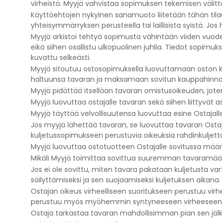
virheistä. Myyjä vahvistaa sopimuksen tekemisen välit
Käyttöehtojen nykyinen sanamuoto liitetään tähän til
yhteisymmärryksen perusteella tai laillisista syistä. Jo
Myyjä arkistoi tehtyä sopimusta vähintään viiden vuod
eikä siihen osallistu ulkopuolinen juhlia. Tiedot sopimu
kuvattu selkeästi.
Myyjä sitoutuu ostosopimuksella luovuttamaan oston 
haltuunsa tavaran ja maksamaan sovitun kauppahinnan 
Myyjä pidättää itsellään tavaran omistusoikeuden, jo
Myyjä luovuttaa ostajalle tavaran sekä siihen liittyvät
Myyjä täyttää velvollisuutensa luovuttaa esine Ostajalle, 
Jos myyjä lähettää tavaran, se luovuttaa tavaran Ostaja
kuljetussopimukseen perustuvia oikeuksia rahdinkuljett
Myyjä luovuttaa ostotuotteen Ostajalle sovitussa määrä
Mikäli Myyjä toimittaa sovittua suuremman tavaramäärän
Jos ei ole sovittu, miten tavara pakataan kuljetusta var
säilyttämiseksi ja sen suojaamiseksi kuljetuksen aikana.
Ostajan oikeus virheelliseen suoritukseen perustuu virh
perustuu myös myöhemmin syntyneeseen virheeseen, jonk
Ostaja tarkastaa tavaran mahdollisimman pian sen jälke