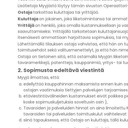
Lisätietoja Myyjästä löytyy tämän sivuston Operaattori
Ostaja
tarkoittaa kuluttajaa tai yrittäjää.
Kuluttaja
on jokainen, joka liiketoimintansa tai ammat
Yrittäjä
on henkilö, joka omalla kustannuksellaan ja va
saavuttamiseksi. Yrittäjällä tarkoitetaan kuluttajansuo
itsenäisesti ammattiaan harjoittavia sopimuksia, tai myös
Lähettämällä tilauksen ostaja vahvistaa, että hän on
toimitusehdot sekä valitusmenettelyt, ja että hän nim
Ostaja on tietoinen siitä, että ostamalla Myyjän liiket
tavaramerkkejä, patentteja, kauppanimiä, yritys- tai tuot
2. Sopimusta edeltävä viestintä
Myyjä ilmoittaa, että:
edellyttää kauppahinnan maksamista ennen kuin osta
ostajan vaatimuksia tiettyjen palvelujen tarjoamisesta
etäviestintävälineiden kustannukset eivät poikkea p
koske sopimuskuljetuksia soveltuvin osin ),
Tavaroiden ja palveluiden hinnat on aina ilmoitettu M
tavaroiden tai palveluiden toimituskulut vaihtelevat
siinä tapauksessa, että Ostaja on kuluttaja, tällä kulu