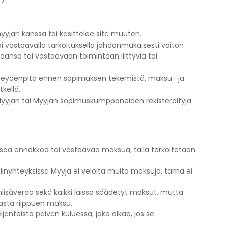
yyjän kanssa tai käsittelee sitä muuten.
i vastaavalla tarkoituksella johdonmukaisesti voiton
aansa tai vastaavaan toimintaan liittyviä tai
yhteydenpito ennen sopimuksen tekemistä, maksu- ja
kellä.
ä Myyjän tai Myyjän sopimuskumppaneiden rekisteröityjä
saa ennakkoa tai vastaavaa maksua, tällä tarkoitetaan
linyhteyksissä Myyjä ei veloita muita maksuja, tämä ei
onlisäveroa sekä kaikki laissa säädetyt maksut, mutta
vasta riippuen maksu.
ljäntoista päivän kuluessa, joka alkaa, jos se