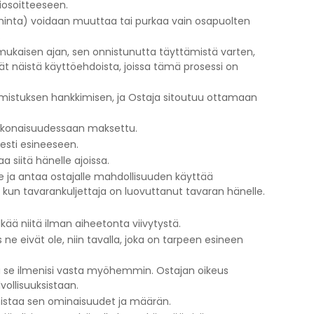
iosoitteeseen.
hinta) voidaan muuttaa tai purkaa vain osapuolten
.
mukaisen ajan, sen onnistunutta täyttämistä varten,
yvät näistä käyttöehdoista, joissa tämä prosessi on
mistuksen hankkimisen, ja Ostaja sitoutuu ottamaan
kokonaisuudessaan maksettu.
sesti esineeseen.
a siitä hänelle ajoissa.
le ja antaa ostajalle mahdollisuuden käyttää
 kun tavarankuljettaja on luovuttanut tavaran hänelle.
ää niitä ilman aiheetonta viivytystä.
ne eivät ole, niin tavalla, joka on tarpeen esineen
ikka se ilmenisi vasta myöhemmin. Ostajan oikeus
ollisuuksistaan.
rmistaa sen ominaisuudet ja määrän.