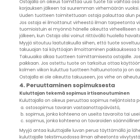
Ostajalla on oikeus toimittaa uusi tuote tai vaihtaa os
korjauksen jälkeen tai suuremman virhemäärän vuoksi. O
Uuden tuotteen toimitettuaan ostaja palauttaa alun pe
Jos ostaja ei ilmoittanut virheestä ilman tarpeetonta vii
tuomioistuin ei myönnä hänelle oikeutta virheelliseen su
jälkeen, kun Ostaja olisi voinut riittävällä huolella ha
Myyjä sitoutuu laatutakuulla siihen, että tuote sovelt
takuuajan tai käyttöajan ilmoittaminen pakkauksessa ta
Takuuaika alkaa tuotteen toimittamisesta ostajalle. J
paikkaan. Jos ostettu tuote on tarkoitus ottaa käyttöö
kolmen viikon kuluttua tuotteen haltuunotosta ja on asi
Ostajalla ei ole oikeutta takuuseen, jos virhe on aiheu
4. Peruuttaminen sopimuksesta
Kuluttajan tekemä sopimus irtisanoutuminen
Kuluttajalla on oikeus peruuttaa sopimus neljäntoista 
ostosopimus tavaran vastaanottopäivästä,
sopimus, jonka kohteena on useita tavaroita tai use
sopimus, jonka kohteena on tavaroiden säännölline
Myyjä antaa kuluttajalle luvan perua täyttämällä ja l
kuluttajalle tekstimuodossa ilman aiheetonta viivytystä