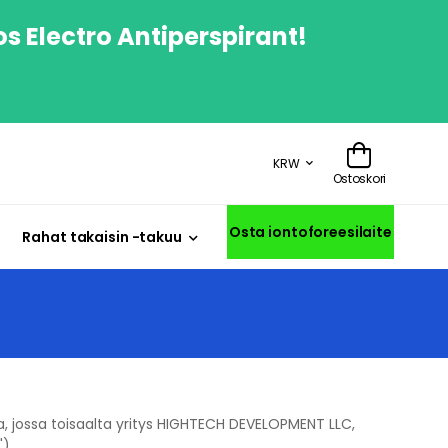
os Electro Antiperspirant!
KRW
Ostoskori
Osta iontoforeesilaite
Rahat takaisin -takuu
 jossa toisaalta yritys HIGHTECH DEVELOPMENT LLC,
").