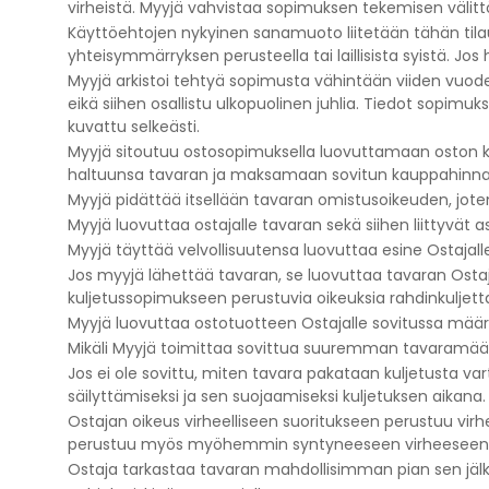
virheistä. Myyjä vahvistaa sopimuksen tekemisen välit
Käyttöehtojen nykyinen sanamuoto liitetään tähän til
yhteisymmärryksen perusteella tai laillisista syistä. Jo
Myyjä arkistoi tehtyä sopimusta vähintään viiden vuod
eikä siihen osallistu ulkopuolinen juhlia. Tiedot sopimu
kuvattu selkeästi.
Myyjä sitoutuu ostosopimuksella luovuttamaan oston 
haltuunsa tavaran ja maksamaan sovitun kauppahinnan 
Myyjä pidättää itsellään tavaran omistusoikeuden, jo
Myyjä luovuttaa ostajalle tavaran sekä siihen liittyvät
Myyjä täyttää velvollisuutensa luovuttaa esine Ostajalle, 
Jos myyjä lähettää tavaran, se luovuttaa tavaran Ostaja
kuljetussopimukseen perustuvia oikeuksia rahdinkuljett
Myyjä luovuttaa ostotuotteen Ostajalle sovitussa määrä
Mikäli Myyjä toimittaa sovittua suuremman tavaramäärän
Jos ei ole sovittu, miten tavara pakataan kuljetusta var
säilyttämiseksi ja sen suojaamiseksi kuljetuksen aikana.
Ostajan oikeus virheelliseen suoritukseen perustuu virh
perustuu myös myöhemmin syntyneeseen virheeseen, jonk
Ostaja tarkastaa tavaran mahdollisimman pian sen jälke