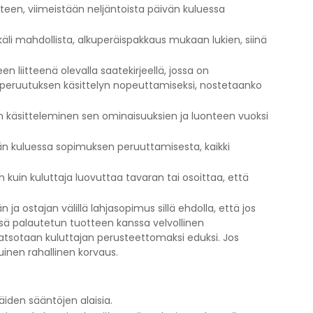
teen, viimeistään neljäntoista päivän kuluessa
li mahdollista, alkuperäispakkaus mukaan lukien, siinä
 liitteenä olevalla saatekirjeellä, jossa on
 peruutuksen käsittelyn nopeuttamiseksi, nostetaanko
en käsitteleminen sen ominaisuuksien ja luonteen vuoksi
vän kuluessa sopimuksen peruuttamisesta, kaikki
kuin kuluttaja luovuttaa tavaran tai osoittaa, että
 ostajan välillä lahjasopimus sillä ehdolla, että jos
sä palautetun tuotteen kanssa velvollinen
t katsotaan kuluttajan perusteettomaksi eduksi. Jos
nen rahallinen korvaus.
äiden sääntöjen alaisia.