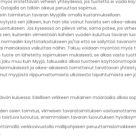
a myös irrotettavan virheen yhteydessä, jos tuotetta ei voida kä
stajalla on tällöin oikeus peruuttaa sopimus.
rin toimitetun tavaran Myyjälle omalla kustannuksellaan.
vytystä sen jälkeen, kun hän olisi voinut havaita sen oikea-aikaise
oritukseen. Jos kyseessä on piilevä virhe, sama pätee, jos virhee
vaita sen, kuitenkin viimeistään kahden vuoden kuluttua tavaran l
uu normaaliin käyttötarkoitukseen ja/tai että se säilyttää tavan
i mainoksissa vaikuttaa näihin. Takuu voidaan myöntää myös tuo
os tuote on lähetetty sopimuksen mukaisesti, se alkaa vasta tu
n joku muu kuin Myyjä, takuuaika alkaa tuotteen käyttöönottopäi
anmukaisesti ja oikea-aikaisesti toimittanut tarvittavan yhteist
tunut myyjästä riippumattomasta ulkoisesta tapahtumasta sen jälke
päivän kuluessa. Edellisen virkkeen mukainen määräaika alkaa so
iden osien toimitus, viimeisen tavaratoimituksen vastaanottamis
n toistuva luovutus, ensimmäisen tavaran luovutuksen hyväksym
ähettämällä verkkosivustolla mallipohjaisen peruuttamislomakkee
.