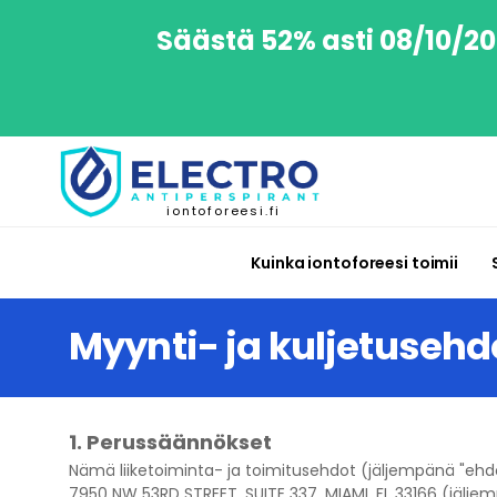
Säästä 52% asti 08/10/202
iontoforeesi.fi
Kuinka iontoforeesi toimii
Myynti- ja kuljetusehd
1. Perussäännökset
Nämä
liiketoiminta- ja toimitusehdot
(jäljempänä "eh
7950 NW 53RD STREET, SUITE 337, MIAMI, FL 33166 (jäljem