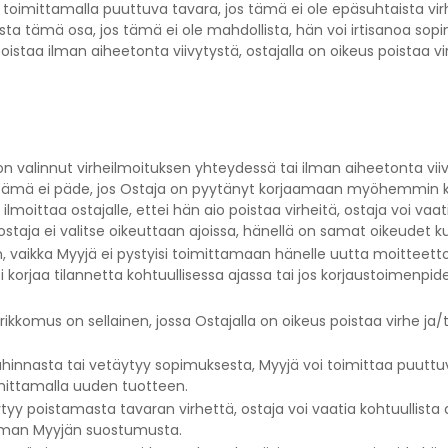
ai toimittamalla puuttuva tavara, jos tämä ei ole epäsuhtaista vi
ista tämä osa, jos tämä ei ole mahdollista, hän voi irtisanoa so
oistaa ilman aiheetonta viivytystä, ostajalla on oikeus poistaa vi
 on valinnut virheilmoituksen yhteydessä tai ilman aiheetonta vi
 tämä ei päde, jos Ostaja on pyytänyt korjaamaan myöhemmin k
n ilmoittaa ostajalle, ettei hän aio poistaa virheitä, ostaja voi v
 ostaja ei valitse oikeuttaan ajoissa, hänellä on samat oikeudet 
n, vaikka Myyjä ei pystyisi toimittamaan hänelle uutta moitteet
 korjaa tilannetta kohtuullisessa ajassa tai jos korjaustoimenpid
kkomus on sellainen, jossa Ostajalla on oikeus poistaa virhe ja/
nnasta tai vetäytyy sopimuksesta, Myyjä voi toimittaa puuttuvan
imittamalla uuden tuotteen.
täytyy poistamasta tavaran virhettä, ostaja voi vaatia kohtuullis
ilman Myyjän suostumusta.