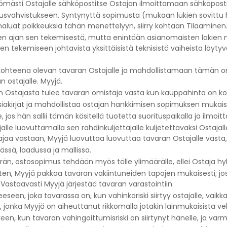
tömästi Ostajalle sähköpostitse Ostajan ilmoittamaan sähköpost
ausvahvistukseen. Syntynyttä sopimusta (mukaan lukien sovittu 
s haluat poikkeuksia tähän menettelyyn, siirry kohtaan Tilaaminen
en ajan sen tekemisestä, mutta enintään asianomaisten lakien 
ksen tekemiseen johtavista yksittäisistä teknisistä vaiheista löyt
kohteena olevan tavaran Ostajalle ja mahdollistamaan tämän o
ostajalle. Myyjä.
ten Ostajasta tulee tavaran omistaja vasta kun kauppahinta on 
 asiakirjat ja mahdollistaa ostajan hankkimisen sopimuksen mukai
jos hän sallii tämän käsitellä tuotetta suorituspaikalla ja ilmoitta
lle luovuttamalla sen rahdinkuljettajalle kuljetettavaksi Ostajal
ajaa vastaan, Myyjä luovuttaa luovuttaa tavaran Ostajalle vasta,
ssä, laadussa ja mallissa.
, ostosopimus tehdään myös tälle ylimäärälle, ellei Ostaja hylk
ten, Myyjä pakkaa tavaran vakiintuneiden tapojen mukaisesti; jos 
 Vastaavasti Myyjä järjestää tavaran varastointiin.
eeseen, joka tavarassa on, kun vahinkoriski siirtyy ostajalle, va
a Myyjä on aiheuttanut rikkomalla jotakin lainmukaisista velv
en, kun tavaran vahingoittumisriski on siirtynyt hänelle, ja va