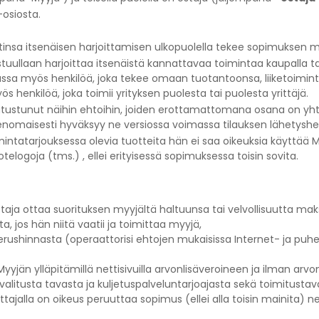
-osiosta.
tinsa itsenäisen harjoittamisen ulkopuolella tekee sopimuksen m
stuullaan harjoittaa itsenäistä kannattavaa toimintaa kaupalla ta
jassa myös henkilöä, joka tekee omaan tuotantoonsa, liiketoimint
 henkilöä, joka toimii yrityksen puolesta tai puolesta yrittäjä.
 tutustunut näihin ehtoihin, joiden erottamattomana osana on 
enomaisesti hyväksyy ne versiossa voimassa tilauksen lähetyshet
oimintatarjouksessa olevia tuotteita hän ei saa oikeuksia käyttä
elogoja (tms.) , ellei erityisessä sopimuksessa toisin sovita.
ja ottaa suorituksen myyjältä haltuunsa tai velvollisuutta mak
, jos hän niitä vaatii ja toimittaa myyjä,
erushinnasta (operaattorisi ehtojen mukaisissa Internet- ja puhe
yyjän ylläpitämillä nettisivuilla arvonlisäveroineen ja ilman arv
 valitusta tavasta ja kuljetuspalveluntarjoajasta sekä toimitusta
ttajalla on oikeus peruuttaa sopimus (ellei alla toisin mainita) ne