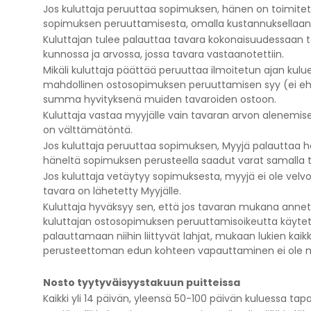
Jos kuluttaja peruuttaa sopimuksen, hänen on toimitetta
sopimuksen peruuttamisesta, omalla kustannuksellaan
Kuluttajan tulee palauttaa tavara kokonaisuudessaan tä
kunnossa ja arvossa, jossa tavara vastaanotettiin.
Mikäli kuluttaja päättää peruuttaa ilmoitetun ajan kulu
mahdollinen ostosopimuksen peruuttamisen syy (ei ehto
summa hyvityksenä muiden tavaroiden ostoon.
Kuluttaja vastaa myyjälle vain tavaran arvon alenemises
on välttämätöntä.
Jos kuluttaja peruuttaa sopimuksen, Myyjä palauttaa hä
häneltä sopimuksen perusteella saadut varat samalla t
Jos kuluttaja vetäytyy sopimuksesta, myyjä ei ole velv
tavara on lähetetty Myyjälle.
Kuluttaja hyväksyy sen, että jos tavaran mukana annetaa
kuluttajan ostosopimuksen peruuttamisoikeutta käytetä
palauttamaan niihin liittyvät lahjat, mukaan lukien kaik
perusteettoman edun kohteen vapauttaminen ei ole mah
Nosto tyytyväisyystakuun puitteissa
Kaikki yli 14 päivän, yleensä 50-100 päivän kuluessa ta