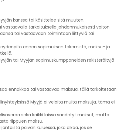
yyjän kanssa tai käsittelee sitä muuten.
i vastaavalla tarkoituksella johdonmukaisesti voiton
aansa tai vastaavaan toimintaan liittyviä tai
yhteydenpito ennen sopimuksen tekemistä, maksu- ja
kellä.
ä Myyjän tai Myyjän sopimuskumppaneiden rekisteröityjä
saa ennakkoa tai vastaavaa maksua, tällä tarkoitetaan
linyhteyksissä Myyjä ei veloita muita maksuja, tämä ei
onlisäveroa sekä kaikki laissa säädetyt maksut, mutta
vasta riippuen maksu.
ljäntoista päivän kuluessa, joka alkaa, jos se