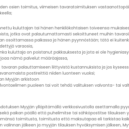
eiden osien toimitus, viimeisen tavaratoimituksen vastaanottop
keella;
nnettu kuluttajan tai hänen henkilökohtaisen toiveensa mukaisest
ista, jotka ovat palautumattomasti sekoittuneet muihin tavaroih
ttajan osoittamassa paikassa ja hänen pyynnöstään; tätä ei kuit
dettyjä varaosia,
ka kuluttaja on poistanut pakkauksesta ja jota ei ole hygieniasy
tarjoaa nämä palvelut määräajassa,
 tavaran palauttamiseen liittyvistä kustannuksista ja jos kysees
avanomaista postireittiä niiden luonteen vuoksi;
aan Myyjän arkistoon
alvontaelimen puoleen tai voit tehdä valituksen valvonta- tai val
uksen Myyjän ylläpitämällä verkkosivustolla asettamalla pyydet
ekä paikan päällä että puhelimitse tai sähköpostitse tilauksen 
ämänsä toimitusta, toimitusta että maksutapaa eli tarkistaa kai
n valinnan jälkeen ja myyjän tilauksen hyväksymisen jälkeen, Myy