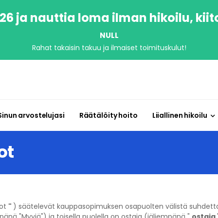
6 ja nauttia loma ilman hikoilu, kiit
NULL
Rahat takaisin takuu ja ilmaiset toimituskulut!
Sinun arvostelujasi
Räätälöity hoito
Liiallinen hikoilu
ot
dot
"
) säätelevät kauppasopimuksen osapuolten välistä suhdetta,
pänä "Myyjä") ja toisella puolella on ostaja (jäljempänä "
ostaja