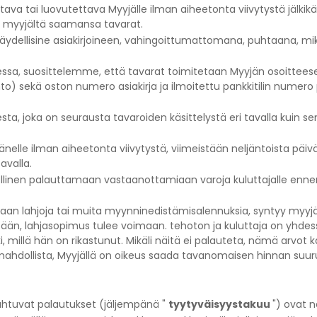
va tai luovutettava Myyjälle ilman aiheetonta viivytystä jälkikä
 myyjältä saamansa tavarat.
ydellisine asiakirjoineen, vahingoittumattomana, puhtaana, mikä
essa, suosittelemme, että tavarat toimitetaan Myyjän osoitteeseen
) sekä oston numero asiakirja ja ilmoitettu pankkitilin numero
ta, joka on seurausta tavaroiden käsittelystä eri tavalla kuin s
nelle ilman aiheetonta viivytystä, viimeistään neljäntoista päi
avalla.
ollinen palauttamaan vastaanottamiaan varoja kuluttajalle ennen 
n lahjoja tai muita myynninedistämisalennuksia, syntyy myyjän ja
än, lahjasopimus tulee voimaan. tehoton ja kuluttaja on yhdes
ki, millä hän on rikastunut. Mikäli näitä ei palauteta, nämä arvo
dollista, Myyjällä on oikeus saada tavanomaisen hinnan suurui
pahtuvat palautukset (jäljempänä "
tyytyväisyystakuu
") ovat n