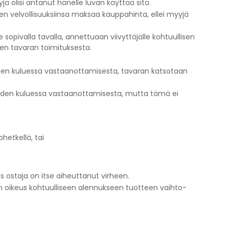
jä olisi antanut hänelle luvan käyttää sitä.
en velvollisuuksiinsa maksaa kauppahinta, ellei myyjä
 sopivalla tavalla, annettuaan viivyttäjälle kohtuullisen
nen tavaran toimituksesta.
auden kuluessa vastaanottamisesta, tavaran katsotaan
uden kuluessa vastaanottamisesta, mutta tämä ei
hetkellä, tai
os ostaja on itse aiheuttanut virheen.
on oikeus kohtuulliseen alennukseen tuotteen vaihto-