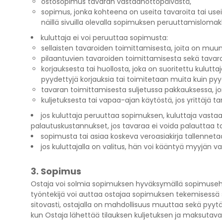
ostosopimus tavaran vastaanottopäivästä,
sopimus, jonka kohteena on useita tavaroita tai us
näillä sivuilla olevalla sopimuksen peruuttamislomak
kuluttaja ei voi peruuttaa sopimusta:
sellaisten tavaroiden toimittamisesta, joita on muu
pilaantuvien tavaroiden toimittamisesta sekä tavaro
korjauksesta tai huollosta, joka on suoritettu kulu
pyydettyjä korjauksia tai toimitetaan muita kuin pyy
tavaran toimittamisesta suljetussa pakkauksessa, jon
kuljetuksesta tai vapaa-ajan käytöstä, jos yrittäjä 
jos kuluttaja peruuttaa sopimuksen, kuluttaja vastaa
palautuskustannukset, jos tavaraa ei voida palauttaa t
sopimusta tai asiaa koskeva veroasiakirja tallennet
jos kuluttajalla on valitus, hän voi kääntyä myyjän v
3. Sopimus
Ostaja voi solmia sopimuksen hyväksymällä sopimusehdot
työntekijä voi auttaa ostajaa sopimuksen tekemisessä s
sitovasti, ostajalla on mahdollisuus muuttaa sekä pyyt
kun Ostaja lähettää tilauksen kuljetuksen ja maksutava