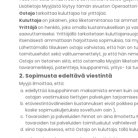
Lisätietoja Myyjästä löytyy tämän sivuston Operaattori
Ostaja
tarkoittaa kuluttajaa tai yrittäjää.
Kuluttaja
on jokainen, joka liiketoimintansa tai ammat
Yrittäjä
on henkilö, joka omalla kustannuksellaan ja va
saavuttamiseksi. Yrittäjällä tarkoitetaan kuluttajansuo
itsenäisesti ammattiaan harjoittavia sopimuksia, tai myös
Lähettämällä tilauksen ostaja vahvistaa, että hän on
toimitusehdot sekä valitusmenettelyt, ja että hän nim
Ostaja on tietoinen siitä, että ostamalla Myyjän liiket
tavaramerkkejä, patentteja, kauppanimiä, yritys- tai tuot
2. Sopimusta edeltävä viestintä
Myyjä ilmoittaa, että:
edellyttää kauppahinnan maksamista ennen kuin osta
ostajan vaatimuksia tiettyjen palvelujen tarjoamisesta
etäviestintävälineiden kustannukset eivät poikkea p
koske sopimuskuljetuksia soveltuvin osin ),
Tavaroiden ja palveluiden hinnat on aina ilmoitettu M
tavaroiden tai palveluiden toimituskulut vaihtelevat
siinä tapauksessa, että Ostaja on kuluttaja, tällä kulu