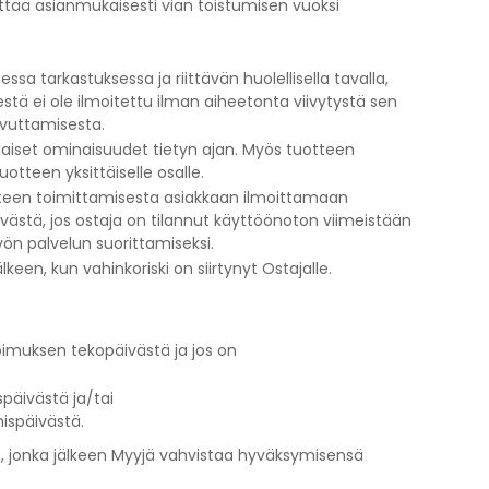
yttää asianmukaisesti vian toistumisen vuoksi
ssa tarkastuksessa ja riittävän huolellisella tavalla,
stä ei ole ilmoitettu ilman aiheetonta viivytystä sen
uovuttamisesta.
omaiset ominaisuudet tietyn ajan. Myös tuotteen
tteen yksittäiselle osalle.
otteen toimittamisesta asiakkaan ilmoittamaan
västä, jos ostaja on tilannut käyttöönoton viimeistään
yön palvelun suorittamiseksi.
en, kun vahinkoriski on siirtynyt Ostajalle.
pimuksen tekopäivästä ja jos on
päivästä ja/tai
ispäivästä.
n, jonka jälkeen Myyjä vahvistaa hyväksymisensä