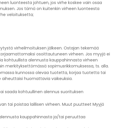
rheen luonteesta johtuen, jos virhe koskee vain osaa
pimuksen. Jos tämä on kuitenkin virheen luonteesta
rhe veloituksetta;
ivytystä virheilmoituksen jälkeen. Ostajan tekemää
orjaamattomaksi osoittautuneen virheen. Jos myyjä ei
aatia kohtuullista alennusta kauppahinnasta virheen
kuin merkityksettömässä sopimusrikkomuksessa, ts. alla.
tomassa kunnossa olevaa tuotetta, korjaa tuotetta tai
e aiheuttaisi huomattavia vaikeuksia.
tai saada kohtuullinen alennus suorituksen
 tai poistaa laillisen virheen. Muut puutteet Myyjä
ta alennusta kauppahinnasta ja/tai peruuttaa