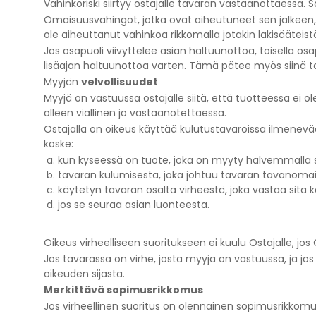
Vahinkoriski siirtyy ostajalle tavaran vastaanottaessa. 
Omaisuusvahingot, jotka ovat aiheutuneet sen jälkeen, k
ole aiheuttanut vahinkoa rikkomalla jotakin lakisääteist
Jos osapuoli viivyttelee asian haltuunottoa, toisella os
lisäajan haltuunottoa varten. Tämä pätee myös siinä ta
Myyjän
velvollisuudet
Myyjä on vastuussa ostajalle siitä, että tuotteessa e
olleen viallinen jo vastaanotettaessa.
Ostajalla on oikeus käyttää kulutustavaroissa ilmen
koske:
kun kyseessä on tuote, joka on myyty halvemmalla se
tavaran kulumisesta, joka johtuu tavaran tavanomai
käytetyn tavaran osalta virheestä, joka vastaa sitä kä
jos se seuraa asian luonteesta.
Oikeus virheelliseen suoritukseen ei kuulu Ostajalle, jos
Jos tavarassa on virhe, josta myyjä on vastuussa, ja j
oikeuden sijasta.
Merkittävä sopimusrikkomus
Jos virheellinen suoritus on olennainen sopimusrikkomus