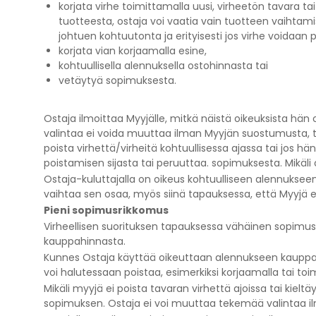
korjata virhe toimittamalla uusi, virheetön tavara t
tuotteesta, ostaja voi vaatia vain tuotteen vaihtam
johtuen kohtuutonta ja erityisesti jos virhe voidaan p
korjata vian korjaamalla esine,
kohtuullisella alennuksella ostohinnasta tai
vetäytyä sopimuksesta.
Ostaja ilmoittaa Myyjälle, mitkä näistä oikeuksista hän
valintaa ei voida muuttaa ilman Myyjän suostumusta,
poista virhettä/virheitä kohtuullisessa ajassa tai jos hä
poistamisen sijasta tai peruuttaa. sopimuksesta. Mikäli
Ostaja-kuluttajalla on oikeus kohtuulliseen alennuksee
vaihtaa sen osaa, myös siinä tapauksessa, että Myyjä ei
Pieni sopimusrikkomus
Virheellisen suorituksen tapauksessa vähäinen sopimusri
kauppahinnasta.
Kunnes Ostaja käyttää oikeuttaan alennukseen kauppahi
voi halutessaan poistaa, esimerkiksi korjaamalla tai to
Mikäli myyjä ei poista tavaran virhettä ajoissa tai kiel
sopimuksen. Ostaja ei voi muuttaa tekemää valintaa 