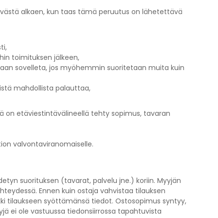
äivästä alkaen, kun taas tämä peruutus on lähetettävä
i,
in toimituksen jälkeen,
enkaan sovelleta, jos myöhemmin suoritetaan muita kuin
istä mahdollista palauttaa,
sä on etäviestintävälineellä tehty sopimus, tavaran
tion valvontaviranomaiselle.
yn suorituksen (tavarat, palvelu jne.) koriin. Myyjän
yhteydessä. Ennen kuin ostaja vahvistaa tilauksen
kki tilaukseen syöttämänsä tiedot. Ostosopimus syntyy,
jä ei ole vastuussa tiedonsiirrossa tapahtuvista