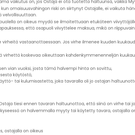
Sama vaikutus on, jos Ostaja ei ota tuotetta haltuunsa, vaikka Myy
un omaisuusvahingon riski on siirtynyt Ostajalle, ei vaikuta hän
ä velvollisuuttaan.
apuolella on oikeus myydä se ilmoitettuaan etukäteen viivyttäjälle
pauksessa, että osapuoli viivyttelee maksua, mikä on riippuvai
i ole virheitä vastaanottaessaan. Jos virhe ilmenee kuuden kuuk
evää virhettä koskevaa oikeuttaan kahdenkymmenenneljän kuuka
n vian vuoksi, josta tämä halvempi hinta on sovittu,
sesta käytöstä,
yttö- tai kulumisastetta, joka tavaralla oli jo ostajan haltuunotto
 Ostaja tiesi ennen tavaran haltuunottoa, että siinä on virhe tai j
os kyseessä on halvemmalla myyty tai käytetty tavara, ostajalla 
, ostajalla on oikeus