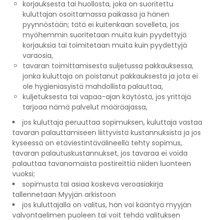
korjauksesta tai huollosta, joka on suoritettu
kuluttajan osoittamassa paikassa ja hänen
pyynnöstään; tätä ei kuitenkaan sovelleta, jos
myöhemmin suoritetaan muita kuin pyydettyjä
korjauksia tai toimitetaan muita kuin pyydettyjä
varaosia,
tavaran toimittamisesta suljetussa pakkauksessa,
jonka kuluttaja on poistanut pakkauksesta ja jota ei
ole hygieniasyistä mahdollista palauttaa,
kuljetuksesta tai vapaa-ajan käytöstä, jos yrittäjä
tarjoaa nämä palvelut määräajassa,
jos kuluttaja peruuttaa sopimuksen, kuluttaja vastaa
tavaran palauttamiseen liittyvistä kustannuksista ja jos
kyseessä on etäviestintävälineellä tehty sopimus,
tavaran palautuskustannukset, jos tavaraa ei voida
palauttaa tavanomaista postireittiä niiden luonteen
vuoksi;
sopimusta tai asiaa koskeva veroasiakirja
tallennetaan Myyjän arkistoon
jos kuluttajalla on valitus, hän voi kääntyä myyjän
valvontaelimen puoleen tai voit tehdä valituksen