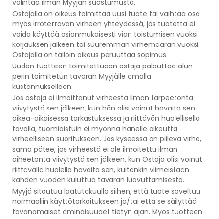
valintaa ilman Myyjän suostumusta.
Ostajalla on oikeus toimittaa uusi tuote tai vaihtaa osa
myös irrotettavan virheen yhteydessä, jos tuotetta ei
voida käyttää asianmukaisesti vian toistumisen vuoksi
korjauksen jälkeen tai suuremman virhemäärän vuoksi.
Ostajalla on tällöin oikeus peruuttaa sopimus.
Uuden tuotteen toimitettuaan ostaja palauttaa alun
perin toimitetun tavaran Myyjälle omalla
kustannuksellaan.
Jos ostaja ei ilmoittanut virheestä ilman tarpeetonta
viivytystä sen jälkeen, kun hän olisi voinut havaita sen
oikea-aikaisessa tarkastuksessa ja riittävän huolellisella
tavalla, tuomioistuin ei myönnä hänelle oikeutta
virheelliseen suoritukseen. Jos kyseessä on piilevä virhe,
sama pätee, jos virheestä ei ole ilmoitettu ilman
aiheetonta viivytystä sen jälkeen, kun Ostaja olisi voinut
riittävällä huolella havaita sen, kuitenkin viimeistään
kahden vuoden kuluttua tavaran luovuttamisesta.
Myyjä sitoutuu laatutakuulla siihen, että tuote soveltuu
normaaliin käyttötarkoitukseen ja/tai että se säilyttää
tavanomaiset ominaisuudet tietyn ajan. Myös tuotteen