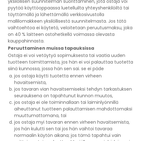
yksilöllisen suunnitelman suorittaminen, jota ostaja voi
pyytää käyttöoppaassa luetelluilta yhteyshenkilöiltä tai
täyttämällä ja lähettämällä verkkosivustolla
mallilomakkeen yksilöllisestä suunnitelmasta. Jos tätä
vaihtoehtoa ei käytetä, veloitetaan peruutusmaksu, joka
on 40 % laitteen ostohetkellä voimassa olevasta
kauppahinnasta.
Peruuttaminen muissa tapauksissa
Ostaja ei voi vetäytyä sopimuksesta tai vaatia uuden
tuotteen toimittamista, jos hän ei voi palauttaa tuotetta
siinä kunnossa, jossa hän sen sai. se ei päde
jos ostaja käytti tuotetta ennen virheen
havaitsemista,
jos tavaran vian havaitsemiseksi tehdyn tarkastuksen
seurauksena on tapahtunut kunnon muutos,
jos ostaja ei ole toiminnallaan tai laiminlyönnillä
aiheuttanut tuotteen palauttamisen mahdottomaksi
muuttumattomana, tai
jos ostaja myi tavaran ennen virheen havaitsemista,
jos hän kulutti sen tai jos hän vaihtoi tavaraa
normaalin käytön aikana; jos tämä tapahtui vain