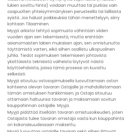
lukien sovittu hinta) voidaan muuttaa tai purkaa vain
osapuolten yhteisymmärryksen perusteella tai laillisista
syistä. Jos haluat poikkeuksia tähän menettelyyn, siirry
kohtaan Tilaaminen.
Myyjä arkistoi tehtyä sopimusta vähintään viiden
vuoden ajan sen tekemisestä, mutta enintään
asianomaisten lakien mukaisen ajan, sen onnistunutta
täyttämistä varten, eikä siihen osallistu ulkopuolinen
juhlia. Tiedot sopimuksen tekemiseen johtavista
yksittäisistä teknisistä vaiheista löytyvät näistä
käyttöehdoista, joissa tämä prosessi on kuvattu
selkeästi.
Myyjä sitoutuu ostosopimuksella luovuttamaan oston
kohteena olevan tavaran Ostajalle ja mahdollistamaan
tämän omistuksen hankkimisen, ja Ostaja sitoutuu
ottamaan haltuunsa tavaran ja maksamaan sovitun
kauppahinnan ostajalle. Myyjä.
Myyjä pidättää itsellään tavaran omistusoikeuden, joten
Ostajasta tulee tavaran omistaja vasta kun kauppahinta
on kokonaisuudessaan maksettu.
Myyjä luovuttaa ostajalle tavaran sekä siihen liittyvät