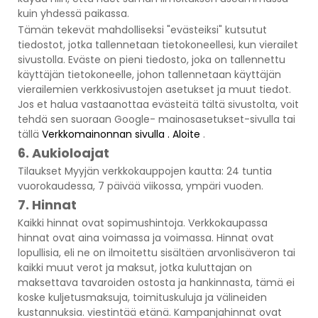
kuin yhdessä paikassa.
Tämän tekevät mahdolliseksi "evästeiksi" kutsutut
tiedostot, jotka tallennetaan tietokoneellesi, kun vierailet
sivustolla. Eväste on pieni tiedosto, joka on tallennettu
käyttäjän tietokoneelle, johon tallennetaan käyttäjän
vierailemien verkkosivustojen asetukset ja muut tiedot.
Jos et halua vastaanottaa evästeitä tältä sivustolta, voit
tehdä sen suoraan Google- mainosasetukset-sivulla tai
tällä
Verkkomainonnan
sivulla
.
Aloite
.
6. Aukioloajat
Tilaukset Myyjän verkkokauppojen kautta: 24 tuntia
vuorokaudessa, 7 päivää viikossa, ympäri vuoden.
7. Hinnat
Kaikki hinnat ovat sopimushintoja. Verkkokaupassa
hinnat ovat aina voimassa ja voimassa. Hinnat ovat
lopullisia, eli ne on ilmoitettu sisältäen arvonlisäveron tai
kaikki muut verot ja maksut, jotka kuluttajan on
maksettava tavaroiden ostosta ja hankinnasta, tämä ei
koske kuljetusmaksuja, toimituskuluja ja välineiden
kustannuksia. viestintää etänä. Kampanjahinnat ovat