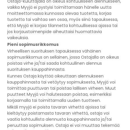
Ostaja-kuluttajalla on oikeus kohtuulliseen alennukseen,
vaikka Myyjä ei pystyisi toimittamaan hänelle uutta
moitteettomassa kunnossa olevaa tuotetta, korjaa
tuotetta tai vaihtaa sen osaa, myös siinä tapauksessa,
että Myyjä ei korjaa tilannetta kohtuullisessa ajassa tai
jos korjaustoimenpide aiheuttaisi huomattavia
vaikeuksia.
Pieni sopimusrikkomus
Virheellisen suorituksen tapauksessa vähäinen
sopimusrikkomus on sellainen, jossa Ostajalla on oikeus
poistaa virhe ja/tai saada kohtuullinen alennus
suorituksen kauppahinnasta.
Kunnes Ostaja käyttää oikeuttaan alennukseen
kauppahinnasta tai vetäytyy sopimuksesta, Myyjä voi
toimittaa puuttuvan tai poistaa laillisen virheen. Muut
puutteet Myyjä voi halutessaan poistaa, esimerkiksi
korjaamalla tai toimittamalla uuden tuotteen.
Mikäli myyjä ei poista tavaran virhettä ajoissa tai
kieltäytyy poistamasta tavaran virhettä, ostaja voi
vaatia kohtuullista alennusta kauppahinnasta ja/tai
peruuttaa sopimuksen. Ostaja ei voi muuttaa tekemää