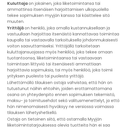
Kuluttaja
on jokainen, joka liiketoimintansa tai
ammattinsa itsenäisen harjoittamisen ulkopuolella
tekee sopimuksen myyjän kanssa tai käsittelee sitä
muuten.
Yrittäjä
on henkilö, joka omalla kustannuksellaan ja
vastuullaan harjoittaa itsenäistä kannattavaa toimintaa
kaupalla tai vastaavalla tarkoituksella johdonmukaisesti
voiton saavuttamiseksi. Yrittäjällä tarkoitetaan
kuluttajansuojassa myös henkilöä, joka tekee omaan
tuotantoonsa, liiketoimintaansa tai vastaavaan
toimintaan liittyviä tai itsenäisesti ammattiaan
harjoittavia sopimuksia, tai myös henkilöä, joka toimii
yrityksen puolesta tai puolesta yrittäjä.
Lähettämällä tilauksen ostaja vahvistaa, että hän on
tutustunut näihin ehtoihin, joiden erottamattomana
osana on yhteydenpito ennen sopimuksen tekemistä,
maksu- ja toimitusehdot sekä valitusmenettelyt, ja että
hän nimenomaisesti hyväksyy ne versiossa voimassa
tilauksen lähetyshetkellä.
Ostaja on tietoinen siitä, että ostamalla Myyjän
liiketoimintatarjouksessa olevia tuotteita hän ei saa