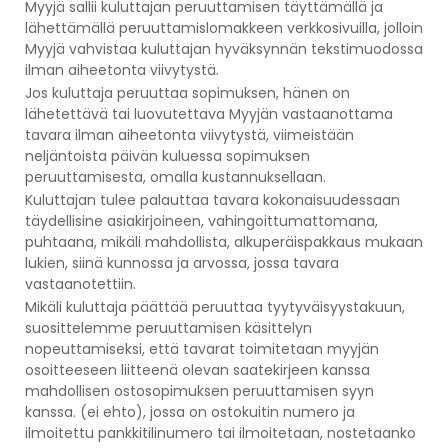
Myyjä sallii kuluttajan peruuttamisen täyttämällä ja
lähettämällä peruuttamislomakkeen verkkosivuilla, jolloin
Myyjä vahvistaa kuluttajan hyväksynnän tekstimuodossa
ilman aiheetonta viivytystä.
Jos kuluttaja peruuttaa sopimuksen, hänen on
lähetettävä tai luovutettava Myyjän vastaanottama
tavara ilman aiheetonta viivytystä, viimeistään
neljäntoista päivän kuluessa sopimuksen
peruuttamisesta, omalla kustannuksellaan.
Kuluttajan tulee palauttaa tavara kokonaisuudessaan
täydellisine asiakirjoineen, vahingoittumattomana,
puhtaana, mikäli mahdollista, alkuperäispakkaus mukaan
lukien, siinä kunnossa ja arvossa, jossa tavara
vastaanotettiin.
Mikäli kuluttaja päättää peruuttaa tyytyväisyystakuun,
suosittelemme peruuttamisen käsittelyn
nopeuttamiseksi, että tavarat toimitetaan myyjän
osoitteeseen liitteenä olevan saatekirjeen kanssa
mahdollisen ostosopimuksen peruuttamisen syyn
kanssa. (ei ehto), jossa on ostokuitin numero ja
ilmoitettu pankkitilinumero tai ilmoitetaan, nostetaanko