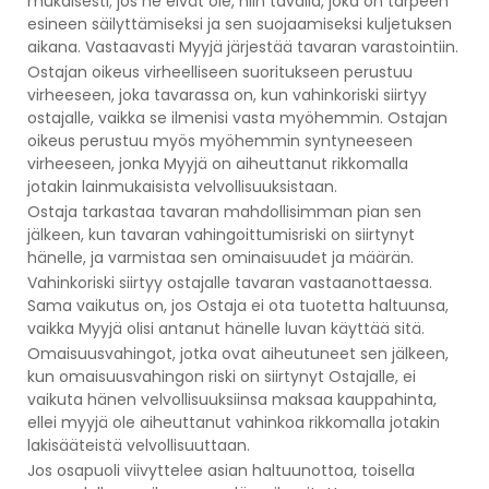
mukaisesti; jos ne eivät ole, niin tavalla, joka on tarpeen
esineen säilyttämiseksi ja sen suojaamiseksi kuljetuksen
aikana. Vastaavasti Myyjä järjestää tavaran varastointiin.
Ostajan oikeus virheelliseen suoritukseen perustuu
virheeseen, joka tavarassa on, kun vahinkoriski siirtyy
ostajalle, vaikka se ilmenisi vasta myöhemmin. Ostajan
oikeus perustuu myös myöhemmin syntyneeseen
virheeseen, jonka Myyjä on aiheuttanut rikkomalla
jotakin lainmukaisista velvollisuuksistaan.
Ostaja tarkastaa tavaran mahdollisimman pian sen
jälkeen, kun tavaran vahingoittumisriski on siirtynyt
hänelle, ja varmistaa sen ominaisuudet ja määrän.
Vahinkoriski siirtyy ostajalle tavaran vastaanottaessa.
Sama vaikutus on, jos Ostaja ei ota tuotetta haltuunsa,
vaikka Myyjä olisi antanut hänelle luvan käyttää sitä.
Omaisuusvahingot, jotka ovat aiheutuneet sen jälkeen,
kun omaisuusvahingon riski on siirtynyt Ostajalle, ei
vaikuta hänen velvollisuuksiinsa maksaa kauppahinta,
ellei myyjä ole aiheuttanut vahinkoa rikkomalla jotakin
lakisääteistä velvollisuuttaan.
Jos osapuoli viivyttelee asian haltuunottoa, toisella