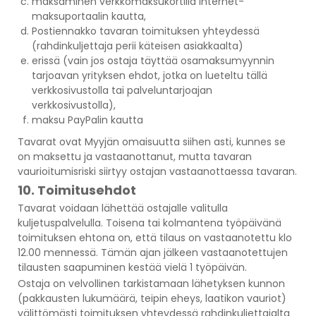
maksaminen verkkomaksukortilla Internet-
maksuportaalin kautta,
Postiennakko tavaran toimituksen yhteydessä
(rahdinkuljettaja perii käteisen asiakkaalta)
erissä (vain jos ostaja täyttää osamaksumyynnin
tarjoavan yrityksen ehdot, jotka on lueteltu tällä
verkkosivustolla tai palveluntarjoajan
verkkosivustolla),
maksu PayPalin kautta
Tavarat ovat Myyjän omaisuutta siihen asti, kunnes se
on maksettu ja vastaanottanut, mutta tavaran
vaurioitumisriski siirtyy ostajan vastaanottaessa tavaran.
10. Toimitusehdot
Tavarat voidaan lähettää ostajalle valitulla
kuljetuspalvelulla. Toisena tai kolmantena työpäivänä
toimituksen ehtona on, että tilaus on vastaanotettu klo
12.00 mennessä. Tämän ajan jälkeen vastaanotettujen
tilausten saapuminen kestää vielä 1 työpäivän.
Ostaja on velvollinen tarkistamaan lähetyksen kunnon
(pakkausten lukumäärä, teipin eheys, laatikon vauriot)
välittömästi toimituksen yhteydessä rahdinkuljettajalta