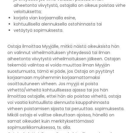
aiheetonta viivytystä, ostajalla on oikeus poistaa virhe
veloituksetta;
korjata vian korjaamalla esine,
kohtuullisella alennuksella ostohinnasta tai
vetäytyä sopimuksesta.
Ostaja ilmoittaa Myyjälle, mitkä näistä oikeuksista hän
on valinnut virheilmoituksen yhteydessä tai ilman
aiheetonta viivytystä virheilmoituksen jälkeen. Ostajan
tekemää valintaa ei voida muuttaa ilman Myyjän
suostumusta, tämä ei päde, jos Ostaja on pyytänyt
korjaamaan myöhemmin korjaamattomaksi
osoittautuneen virheen. Jos myyjä ei poista
virhettä/virheitä kohtuullisessa ajassa tai jos hän
ilmoittaa ostajalle, ettei hän aio poistaa virheitä, ostaja
voi vaatia kohtuullista alennusta kauppahinnasta
virheen poistamisen sijasta tai peruuttaa. sopimuksesta.
Mikäli ostaja ei valitse oikeuttaan ajoissa, hänellä on
samat oikeudet kuin merkityksettömässä
sopimusrikkomuksessa, ts. alla.