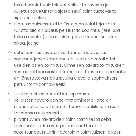
toimituskulut vaihtelevat valitusta tavasta ja
kuljetuspalveluntarjoajasta sekä toimitustavasta
riippuen maksu.
siinä tapauksessa, että Ostaja on kuluttaja, tällä
kuluttajalla on oikeus peruuttaa sopimus (ellei alla
toisin mainita) neljäntoista päivän kuluessa, joka
alkaa, jos se
ostosopimus tavaran vastaanottopäivästä,
sopimus, jonka kohteena on useita tavaroita tai
useiden osien toimitus, viimeisen tavaratoimituksen
vastaanottopäivästä alkaen, kun taas tämä peruutus
on lähetettävä näillä sivuilla olevalla sopimuksen
peruuttamislomakkeella;
kuluttaja ei voi peruuttaa sopimusta:
sellaisten tavaroiden toimittamisesta, joita on
muunnettu kuluttajan tai hänen henkilökohtaisen
toiveensa mukaisesti,
pilaantuvien tavaroiden toimittamisesta sekä
tavaroista, jotka ovat palautumattomasti
sekoittuneet muihin tavaroihin toimituksen jälkeen,