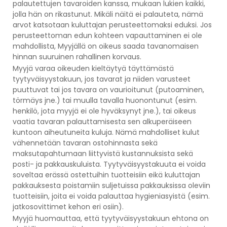
palautettujen tavaroiden kanssa, mukaan lukien kaikki,
jolla hän on rikastunut. Mikäli näitä ei palauteta, nämä
arvot katsotaan kuluttajan perusteettomaksi eduksi. Jos
perusteettoman edun kohteen vapauttaminen ei ole
mahdollista, Myyjällä on oikeus saada tavanomaisen
hinnan suuruinen rahallinen korvaus.
Myyjä varaa oikeuden kieltäytyä täyttämästä
tyytyväisyystakuun, jos tavarat ja niiden varusteet
puuttuvat tai jos tavara on vaurioitunut (putoaminen,
törmäys jne.) tai muulla tavalla huonontunut (esim.
henkilö, jota myyjä ei ole hyväksynyt jne.), tai oikeus
vaatia tavaran palauttamisesta sen alkuperäiseen
kuntoon aiheutuneita kuluja. Nämä mahdolliset kulut
vähennetään tavaran ostohinnasta sekä
maksutapahtumaan liittyvistä kustannuksista sekä
posti- ja pakkauskuluista. Tyytyväisyystakuuta ei voida
soveltaa erässä ostettuihin tuotteisiin eikä kuluttajan
pakkauksesta poistamiin suljetuissa pakkauksissa oleviin
tuotteisiin, joita ei voida palauttaa hygieniasyistä (esim.
jatkosovittimet kehon eri osiin).
Myyjä huomauttaa, että tyytyväisyystakuun ehtona on