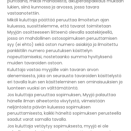
puhtaana, mikäli mahdollista, alkuperäispakkaus mukaan
lukien, siinä kunnossa ja arvossa, jossa tavara
vastaanotettiin.
Mikäli kuluttaja päättää peruuttaa ilmoitetun ajan
kuluessa, suosittelemme, että tavarat toimitetaan
Myyjän osoitteeseen liitteenä olevalla saatekirjeellä,
jossa on mahdollinen ostosopimuksen peruuttamisen
syy (ei ehto) sekä oston numero asiakirja ja ilmoitettu
pankkitilin numero peruutuksen käsittelyn
nopeuttamiseksi, nostetaanko summa hyvityksenä
muiden tavaroiden ostoon.
Kuluttaja vastaa myyjälle vain tavaran arvon
alenemisesta, joka on seurausta tavaroiden käsittelystä
eri tavalla kuin sen käsitteleminen sen ominaisuuksien ja
luonteen vuoksi on välttämätöntä.
Jos kuluttaja peruuttaa sopimuksen, Myyjä palauttaa
hänelle ilman aiheetonta viivytystä, viimeistään
neljäntoista päivän kuluessa sopimuksen
peruuttamisesta, kaikki häneltä sopimuksen perusteella
saadut varat samalla tavalla.
Jos kuluttaja vetäytyy sopimuksesta, myyjä ei ole