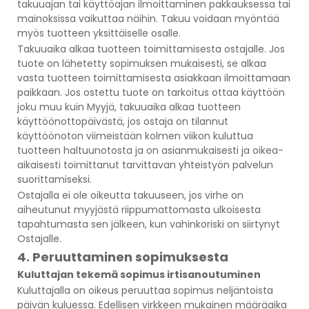
takuuajan tai käyttöajan ilmoittaminen pakkauksessa tai
mainoksissa vaikuttaa näihin. Takuu voidaan myöntää
myös tuotteen yksittäiselle osalle.
Takuuaika alkaa tuotteen toimittamisesta ostajalle. Jos
tuote on lähetetty sopimuksen mukaisesti, se alkaa
vasta tuotteen toimittamisesta asiakkaan ilmoittamaan
paikkaan. Jos ostettu tuote on tarkoitus ottaa käyttöön
joku muu kuin Myyjä, takuuaika alkaa tuotteen
käyttöönottopäivästä, jos ostaja on tilannut
käyttöönoton viimeistään kolmen viikon kuluttua
tuotteen haltuunotosta ja on asianmukaisesti ja oikea-
aikaisesti toimittanut tarvittavan yhteistyön palvelun
suorittamiseksi.
Ostajalla ei ole oikeutta takuuseen, jos virhe on
aiheutunut myyjästä riippumattomasta ulkoisesta
tapahtumasta sen jälkeen, kun vahinkoriski on siirtynyt
Ostajalle.
4. Peruuttaminen sopimuksesta
Kuluttajan tekemä sopimus irtisanoutuminen
Kuluttajalla on oikeus peruuttaa sopimus neljäntoista
päivän kuluessa. Edellisen virkkeen mukainen määräaika