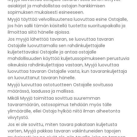
asiakirjat ja mahdollistaa ostajan hankkimisen
sopimuksen mukaisesti esineeseen.
Myyjä täyttää velvollisuutensa luovuttaa esine Ostajalle,
jos hän sallii tämän käsitellä tuotetta suorituspaikalla ja
ilmoittaa siitä hänelle ajoissa.
Jos myyjä lähettää tavaran, se luovuttaa tavaran
Ostajalle luovuttamalla sen rahdinkuljettajalle
kuljetettavaksi Ostajalle ja antaa ostajalle
mahdollisuuden käyttää kuljetussopimukseen perustuvia
oikeuksia rahdinkuljettajaa vastaan, Myyjä luovuttaa
luovuttaa tavaran Ostajalle vasta, kun tavarankuljettaja
on luovuttanut tavaran hänelle.
Myyjä luovuttaa ostotuotteen Ostajalle sovitussa
määrässä, laadussa ja mallissa.
Mikäli Myyjä toimittaa sovittua suuremman
tavaramäärän, ostosopimus tehdään myös tälle
ylimäärälle, ellei Ostaja hylkää niitä ilman aiheetonta
viivytystä.
Jos ei ole sovittu, miten tavara pakataan kuljetusta
varten, Myyjä pakkaa tavaran vakiintuneiden tapojen