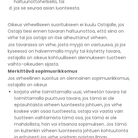
haltuunottohetkellä, tai
jos se seuraa asian luonteesta.
Oikeus virheelliseen suoritukseen ei kuulu Ostajalle, jos
Ostaja tiesi ennen tavaran haltuunottoa, että siinä on
virhe tai jos ostaja on itse aiheuttanut virheen.
Jos tavarassa on virhe, josta myyjä on vastuussa, ja jos
kyseessä on halvemmalla myyty tai käytetty tavara,
ostajalla on oikeus kohtuulliseen alennukseen tuotteen
vaihto-oikeuden sijasta.
Merkittävä sopimusrikkomus
Jos virheellinen suoritus on olennainen sopimusrikkomus,
ostajalla on oikeus
korjata virhe toimittamalla uusi, virheetön tavara tai
toimittamalla puuttuva tavara, jos tämä ei ole
epäsuhtaista virheen luonteesta johtuen, jos virhe
koskee vain osaa tuotteesta, ostaja voi vaatia vain
tuotteen vaihtamista tämä osa, jos tämä ei ole
mahdollista, hän voi irtisanoa sopimuksen. Jos tämä
on kuitenkin virheen luonteesta johtuen kohtuutonta
ja erityisesti jos virhe voidaan poistaa ilman