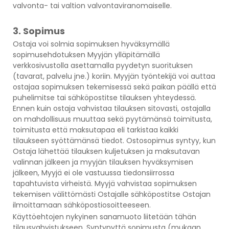
valvonta- tai valtion valvontaviranomaiselle.
3. Sopimus
Ostaja voi solmia sopimuksen hyväksymällä
sopimusehdotuksen Myyjän ylläpitämällä
verkkosivustolla asettamalla pyydetyn suorituksen
(tavarat, palvelu jne.) koriin. Myyjän työntekijä voi auttaa
ostajaa sopimuksen tekemisessä sekä paikan päällä että
puhelimitse tai sähköpostitse tilauksen yhteydessä.
Ennen kuin ostaja vahvistaa tilauksen sitovasti, ostajalla
on mahdollisuus muuttaa sekä pyytämänsä toimitusta,
toimitusta että maksutapaa eli tarkistaa kaikki
tilaukseen syöttämänsä tiedot. Ostosopimus syntyy, kun
Ostaja lähettää tilauksen kuljetuksen ja maksutavan
valinnan jälkeen ja myyjän tilauksen hyväksymisen
jälkeen, Myyjä ei ole vastuussa tiedonsiirrossa
tapahtuvista virheistä. Myyjä vahvistaa sopimuksen
tekemisen välittömästi Ostajalle sähköpostitse Ostajan
ilmoittamaan sähköpostiosoitteeseen.
Käyttöehtojen nykyinen sanamuoto liitetään tähän
tilausvahvistukseen. Syntynyttä sopimusta (mukaan