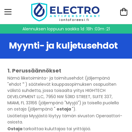
iontoforeesi.fi
Alennuksen loppuun saakka
1d :18h :03m :20
Myynti- ja kuljetusehdot
1. Perussäännökset
Nämä
liiketoiminta- ja toimitusehdot
(jäljempänä
"ehdot
"
) säätelevät kauppasopimuksen osapuolten
välistä suhdetta, jossa toisaalta yritys HIGHTECH
DEVELOPMENT LLC, 7950 NW 53RD STREET, SUITE 337,
MIAMI, FL 33166 (jäljempänä "Myyjä") ja toisella puolella
on ostaja (jäljempänä "
ostaja
").
Lisätietoja Myyjästä löytyy tämän sivuston Operaattori-
osiosta.
Ostaja
tarkoittaa kuluttajaa tai yrittäjää.