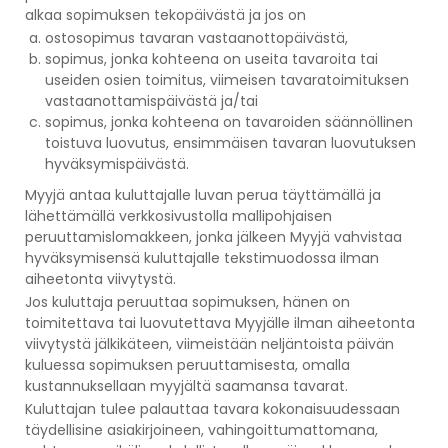
alkaa sopimuksen tekopäivästä ja jos on
ostosopimus tavaran vastaanottopäivästä,
sopimus, jonka kohteena on useita tavaroita tai
useiden osien toimitus, viimeisen tavaratoimituksen
vastaanottamispäivästä ja/tai
sopimus, jonka kohteena on tavaroiden säännöllinen
toistuva luovutus, ensimmäisen tavaran luovutuksen
hyväksymispäivästä.
Myyjä antaa kuluttajalle luvan perua täyttämällä ja
lähettämällä verkkosivustolla mallipohjaisen
peruuttamislomakkeen, jonka jälkeen Myyjä vahvistaa
hyväksymisensä kuluttajalle tekstimuodossa ilman
aiheetonta viivytystä.
Jos kuluttaja peruuttaa sopimuksen, hänen on
toimitettava tai luovutettava Myyjälle ilman aiheetonta
viivytystä jälkikäteen, viimeistään neljäntoista päivän
kuluessa sopimuksen peruuttamisesta, omalla
kustannuksellaan myyjältä saamansa tavarat.
Kuluttajan tulee palauttaa tavara kokonaisuudessaan
täydellisine asiakirjoineen, vahingoittumattomana,