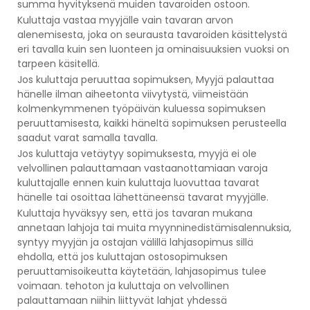
summa hyvityksenä muiden tavaroiden ostoon.
Kuluttaja vastaa myyjälle vain tavaran arvon
alenemisesta, joka on seurausta tavaroiden käsittelystä
eri tavalla kuin sen luonteen ja ominaisuuksien vuoksi on
tarpeen käsitellä.
Jos kuluttaja peruuttaa sopimuksen, Myyjä palauttaa
hänelle ilman aiheetonta viivytystä, viimeistään
kolmenkymmenen työpäivän kuluessa sopimuksen
peruuttamisesta, kaikki häneltä sopimuksen perusteella
saadut varat samalla tavalla.
Jos kuluttaja vetäytyy sopimuksesta, myyjä ei ole
velvollinen palauttamaan vastaanottamiaan varoja
kuluttajalle ennen kuin kuluttaja luovuttaa tavarat
hänelle tai osoittaa lähettäneensä tavarat myyjälle.
Kuluttaja hyväksyy sen, että jos tavaran mukana
annetaan lahjoja tai muita myynninedistämisalennuksia,
syntyy myyjän ja ostajan välillä lahjasopimus sillä
ehdolla, että jos kuluttajan ostosopimuksen
peruuttamisoikeutta käytetään, lahjasopimus tulee
voimaan. tehoton ja kuluttaja on velvollinen
palauttamaan niihin liittyvät lahjat yhdessä