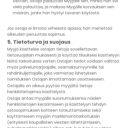
osittain, ostaja palauttaa Myyjälle sen, minkä hän voi
vielä palauttaa, ja maksaa Myyjälle korvauksen sen
määrän, jonka hän hyötyi tavaran käytöstä.
Jos ostaja ei ilmoita virheestä ajoissa, hän menettää
oikeuden peruuttaa sopimus.
5. Tietoturva ja suojaus
Myyjä käsittelee ostajan tietoja sovellettavan
tietosuojalain mukaisesti ja käyttää tilauksesi käsittelyyn.
Näitä tarkoituksia varten Ostajan tiedot voidaan välittää
myös palveluntarjoajalle, osamaksumyynnille tai
rahdinkuljettajalle, joka varmistaa lähetyksen
toimituksen Ostajan ilmoittamaan osoitteeseen.
Ostajalla on oikeus pyytää myyjältä tietoja
henkilötietojensa käsittelystä.
Ostaja antaa myyjälle suostumuksensa näiden
henkilötietojen keräämiseen ja käsittelyyn tehdyn
ostosopimuksen kohteen toteuttamiseksi sekä
käyttämiseen myyjän markkinointitarkoituksiin
(erityisesti kaupallisten viestien lähettämiseen,