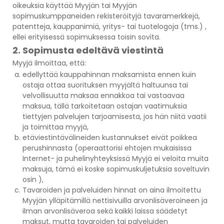
oikeuksia käyttää Myyjän tai Myyjän
sopimuskumppaneiden rekisteröityjä tavaramerkkejä,
patentteja, kauppanimiä, yritys- tai tuotelogoja (tms.) ,
ellei erityisessä sopimuksessa toisin sovita.
2. Sopimusta edeltävä viestintä
Myyjä ilmoittaa, että:
edellyttää kauppahinnan maksamista ennen kuin
ostaja ottaa suorituksen myyjältä haltuunsa tai
velvollisuutta maksaa ennakkoa tai vastaavaa
maksua, tällä tarkoitetaan ostajan vaatimuksia
tiettyjen palvelujen tarjoamisesta, jos hän niitä vaatii
ja toimittaa myyjä,
etäviestintävälineiden kustannukset eivät poikkea
perushinnasta (operaattorisi ehtojen mukaisissa
Internet- ja puhelinyhteyksissä Myyjä ei veloita muita
maksuja, tämä ei koske sopimuskuljetuksia soveltuvin
osin ),
Tavaroiden ja palveluiden hinnat on aina ilmoitettu
Myyjän ylläpitämillä nettisivuilla arvonlisäveroineen ja
ilman arvonlisäveroa sekä kaikki laissa säädetyt
maksut, mutta tavaroiden tai palveluiden