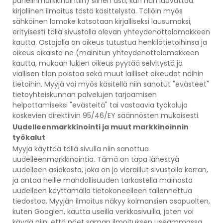
puhelinmarkkinointiin) siihen asti, kun hän luovuttaa.
kirjallinen ilmoitus tästä käsittelystä. Tällöin myös
sähköinen lomake katsotaan kirjalliseksi lausumaksi,
erityisesti tällä sivustolla olevan yhteydenottolomakkeen
kautta. Ostajalla on oikeus tutustua henkilötietoihinsa ja
oikeus oikaista ne (mainitun yhteydenottolomakkeen
kautta, mukaan lukien oikeus pyytää selvitystä ja
viallisen tilan poistoa sekä muut lailliset oikeudet näihin
tietoihin. Myyjä voi myös käsitellä niin sanotut "evästeet"
tietoyhteiskunnan palvelujen tarjoamisen
helpottamiseksi "evästeitä" tai vastaavia työkaluja
koskevien direktiivin 95/46/EY säännösten mukaisesti.
Uudelleenmarkkinointi ja muut markkinoinnin
työkalut
Myyjä käyttää tällä sivulla niin sanottua
uudelleenmarkkinointia. Tämä on tapa lähestyä
uudelleen asiakasta, joka on jo vieraillut sivustolla kerran,
ja antaa heille mahdollisuuden tarkastella mainosta
uudelleen käyttämällä tietokoneelleen tallennettua
tiedostoa. Myyjän ilmoitus näkyy kolmansien osapuolten,
kuten Googlen, kautta useilla verkkosivuilla, joten voi
käydä niin, että näet saman ilmoituksen useammassa