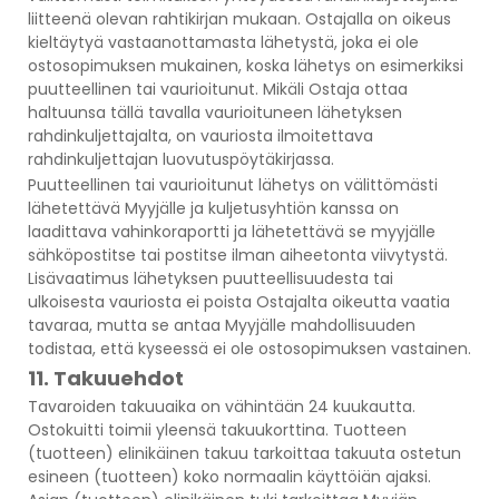
liitteenä olevan rahtikirjan mukaan. Ostajalla on oikeus
kieltäytyä vastaanottamasta lähetystä, joka ei ole
ostosopimuksen mukainen, koska lähetys on esimerkiksi
puutteellinen tai vaurioitunut. Mikäli Ostaja ottaa
haltuunsa tällä tavalla vaurioituneen lähetyksen
rahdinkuljettajalta, on vauriosta ilmoitettava
rahdinkuljettajan luovutuspöytäkirjassa.
Puutteellinen tai vaurioitunut lähetys on välittömästi
lähetettävä Myyjälle ja kuljetusyhtiön kanssa on
laadittava vahinkoraportti ja lähetettävä se myyjälle
sähköpostitse tai postitse ilman aiheetonta viivytystä.
Lisävaatimus lähetyksen puutteellisuudesta tai
ulkoisesta vauriosta ei poista Ostajalta oikeutta vaatia
tavaraa, mutta se antaa Myyjälle mahdollisuuden
todistaa, että kyseessä ei ole ostosopimuksen vastainen.
11. Takuuehdot
Tavaroiden takuuaika on vähintään 24 kuukautta.
Ostokuitti toimii yleensä takuukorttina. Tuotteen
(tuotteen) elinikäinen takuu tarkoittaa takuuta ostetun
esineen (tuotteen) koko normaalin käyttöiän ajaksi.