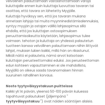
velvollinen palauttamaan vastaanottamiaan varoja
kuluttajalle ennen kuin kuluttaja luovuttaa tavaran tai
osoittaa, että tavara on lähetetty Myyjälle.
Kuluttaja hyväksyy sen, että jos tavaran mukana
annetaan lahjoja tai muita myynninedistämisalennuksia,
syntyy myyjän ja ostajan välillä lahjasopimus sillä
ehdolla, että jos kuluttajan ostosopimuksen
peruuttamisoikeutta käytetään, lahjasopimus tulee
voimaan. tehoton ja kuluttaja on yhdessä palautetun
tuotteen kanssa velvollinen palauttamaan niihin liittyvät
lahjat, mukaan lukien kaikki, millä hän on rikastunut.
Mikäli näitä ei palauteta, nämä arvot katsotaan
kuluttajan perusteettomaksi eduksi. Jos perusteettoman
edun kohteen vapauttaminen ei ole mahdollista,
Myyjällä on oikeus saada tavanomaisen hinnan
suuruinen rahallinen korvaus.
Nosto tyytyväisyystakuun puitteissa
Kaikki yli 14 päivän, yleensä 50-100 päivän kuluessa
tapahtuvat palautukset (jäljempänä "
tyytyväisyystakuu
") ovat näiden sääntöjen alaisia.