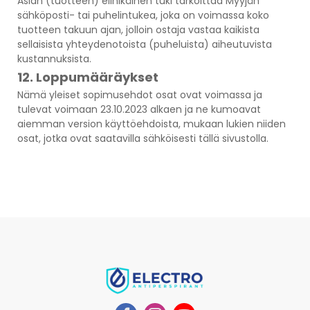
Asian (tuotteen) elinikäinen tuki tarkoittaa Myyjän
sähköposti- tai puhelintukea, joka on voimassa koko
tuotteen takuun ajan, jolloin ostaja vastaa kaikista
sellaisista yhteydenotoista (puheluista) aiheutuvista
kustannuksista.
12. Loppumääräykset
Nämä yleiset sopimusehdot osat ovat voimassa ja
tulevat voimaan 23.10.2023 alkaen ja ne kumoavat
aiemman version käyttöehdoista, mukaan lukien niiden
osat, jotka ovat saatavilla sähköisesti tällä sivustolla.