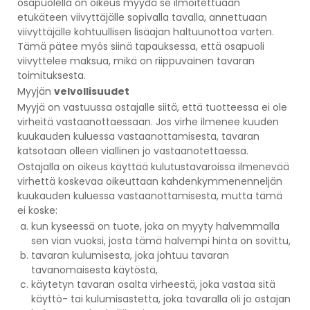
osapuolella on oikeus myydä se ilmoitettuaan
etukäteen viivyttäjälle sopivalla tavalla, annettuaan
viivyttäjälle kohtuullisen lisäajan haltuunottoa varten.
Tämä pätee myös siinä tapauksessa, että osapuoli
viivyttelee maksua, mikä on riippuvainen tavaran
toimituksesta.
Myyjän
velvollisuudet
Myyjä on vastuussa ostajalle siitä, että tuotteessa ei ole
virheitä vastaanottaessaan. Jos virhe ilmenee kuuden
kuukauden kuluessa vastaanottamisesta, tavaran
katsotaan olleen viallinen jo vastaanotettaessa.
Ostajalla on oikeus käyttää kulutustavaroissa ilmenevää
virhettä koskevaa oikeuttaan kahdenkymmenenneljän
kuukauden kuluessa vastaanottamisesta, mutta tämä
ei koske:
kun kyseessä on tuote, joka on myyty halvemmalla
sen vian vuoksi, josta tämä halvempi hinta on sovittu,
tavaran kulumisesta, joka johtuu tavaran
tavanomaisesta käytöstä,
käytetyn tavaran osalta virheestä, joka vastaa sitä
käyttö- tai kulumisastetta, joka tavaralla oli jo ostajan