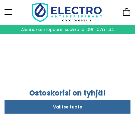
iontoforeesi.fi
Alennuksen loppuun saakka
1d :09h :07m :34
Ostoskorisi on tyhjä!
Valitse tuote