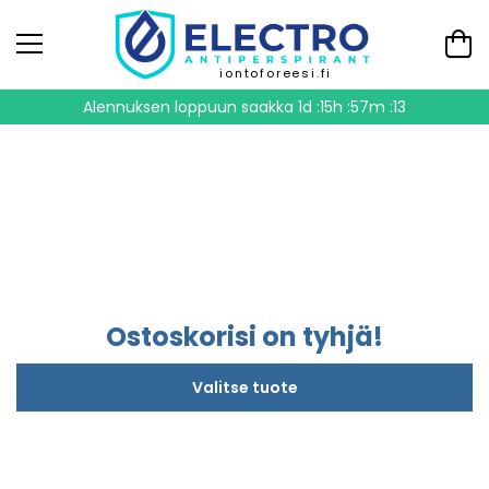
iontoforeesi.fi
Alennuksen loppuun saakka
1d :15h :57m :13
Ostoskorisi on tyhjä!
Valitse tuote