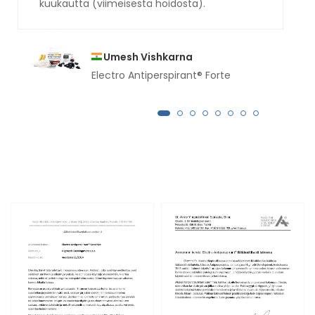
kuukautta (viimeisestä hoidosta).
Umesh Vishkarna
Electro Antiperspirant® Forte