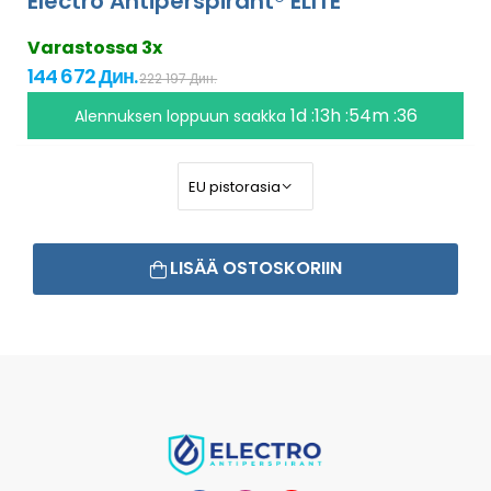
Electro Antiperspirant® ELITE
Varastossa 3x
144 672 Дин.
222 197 Дин.
1d :13h :54m :35
Alennuksen loppuun saakka
LISÄÄ OSTOSKORIIN