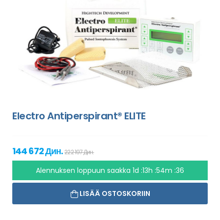
Electro Antiperspirant® ELITE
144 672 Дин.
222 197 Дин.
Alennuksen loppuun saakka
1d :13h :54m :35
LISÄÄ OSTOSKORIIN