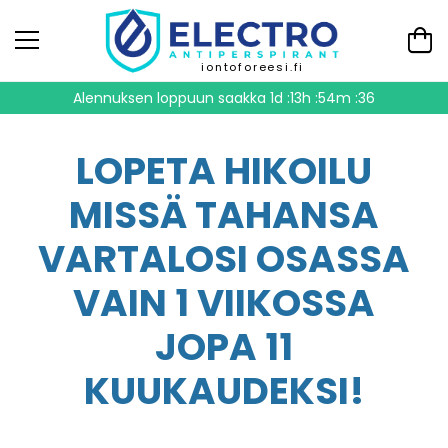
iontoforeesi.fi
Alennuksen loppuun saakka
1d :13h :54m :35
LOPETA HIKOILU
MISSÄ TAHANSA
VARTALOSI OSASSA
VAIN 1 VIIKOSSA
JOPA 11
KUUKAUDEKSI!