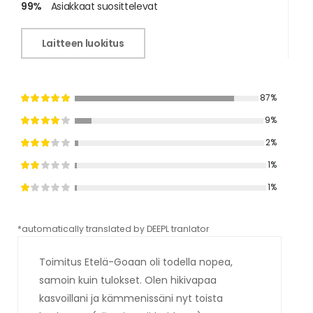
99%
Asiakkaat suosittelevat
Laitteen luokitus
87%
9%
2%
1%
1%
*automatically translated by DEEPL tranlator
*aut
Toimitus Etelä-Goaan oli todella nopea,
samoin kuin tulokset. Olen hikivapaa
kasvoillani ja kämmenissäni nyt toista