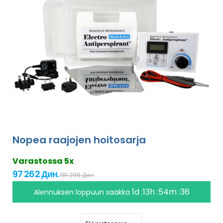
Nopea raajojen hoitosarja
Varastossa 5x
97 262 Дин.
181 298 Дин.
1d :13h :54m :35
Alennuksen loppuun saakka