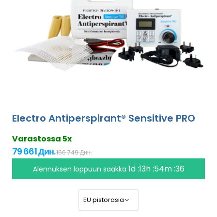
Electro Antiperspirant® Sensitive PRO
Varastossa 5x
79 661 Дин.
166 749 Дин.
1d :13h :54m :35
Alennuksen loppuun saakka