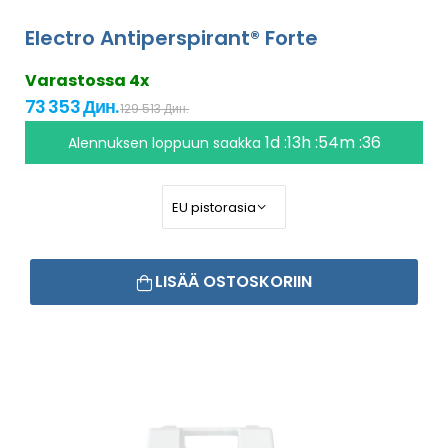
Electro Antiperspirant® Forte
Varastossa 4x
73 353 Дин.
129 513 Дин.
1d :13h :54m :35
Alennuksen loppuun saakka
LISÄÄ OSTOSKORIIN