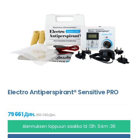
Electro Antiperspirant® Sensitive PRO
79 661 Дин.
166 749 Дин.
Alennuksen loppuun saakka
1d :13h :54m :35