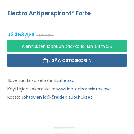
Electro Antiperspirant® Forte
73 353 Дин.
129 513 Дин.
Alennuksen loppuun saakka
1d :13h :54m :35
LISÄÄ OSTOSKORIIN
Soveltuu koko keholle:
lisätietoja
Käyttäjien kokemuksia:
www.iontophoresis.reviews
Katso:
Johtavien lääkäreiden suositukset