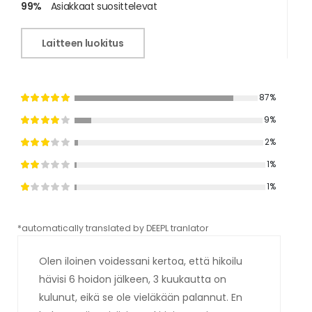
99%
Asiakkaat suosittelevat
Laitteen luokitus
87%
9%
2%
1%
1%
*automatically translated by DEEPL tranlator
*aut
Olen iloinen voidessani kertoa, että hikoilu
hävisi 6 hoidon jälkeen, 3 kuukautta on
kulunut, eikä se ole vieläkään palannut. En