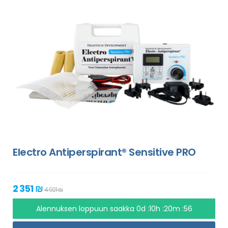
Electro Antiperspirant® Sensitive PRO
2 351 ₪
4 921 ₪
Alennuksen loppuun saakka
0d :10h :20m :55