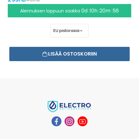
4 921 ₪
0d :10h :20m :55
Alennuksen loppuun saakka
LISÄÄ OSTOSKORIIN