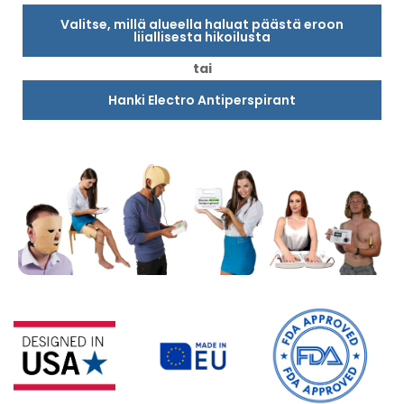
Valitse, millä alueella haluat päästä eroon
liiallisesta hikoilusta
tai
Hanki Electro Antiperspirant