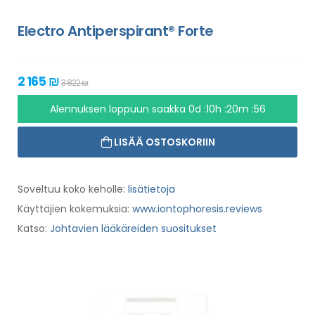
Electro Antiperspirant® Forte
2 165 ₪
3 822 ₪
Alennuksen loppuun saakka
0d :10h :20m :55
LISÄÄ OSTOSKORIIN
Soveltuu koko keholle:
lisätietoja
Käyttäjien kokemuksia:
www.iontophoresis.reviews
Katso:
Johtavien lääkäreiden suositukset