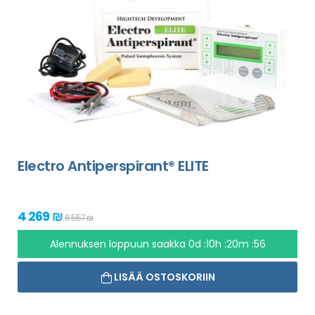
Electro Antiperspirant® ELITE
4 269 ₪
6 557 ₪
Alennuksen loppuun saakka
0d :10h :20m :55
LISÄÄ OSTOSKORIIN