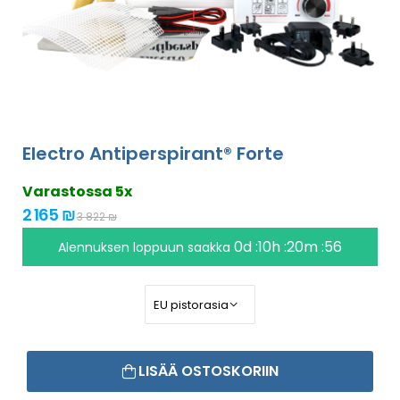
Electro Antiperspirant® Forte
Varastossa 5x
2 165 ₪
3 822 ₪
0d :10h :20m :55
Alennuksen loppuun saakka
LISÄÄ OSTOSKORIIN