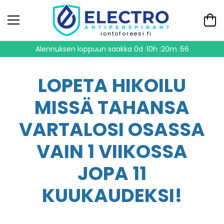
iontoforeesi.fi
Alennuksen loppuun saakka
0d :10h :20m :55
LOPETA HIKOILU
MISSÄ TAHANSA
VARTALOSI OSASSA
VAIN 1 VIIKOSSA
JOPA 11
KUUKAUDEKSI!