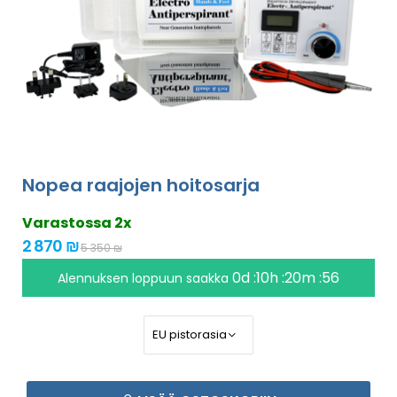
Nopea raajojen hoitosarja
Varastossa 2x
2 870 ₪
5 350 ₪
0d :10h :20m :55
Alennuksen loppuun saakka