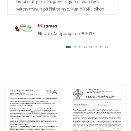
halunnut jinx sitä, joten kirjoitan vain nyt.
Miten minun pitäisi toimia, kun hikoilu alkaa
palata, kiitos vastauksestanne.
James
Electro Antiperspirant® ELITE