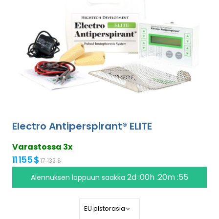
Electro Antiperspirant® ELITE
Varastossa 3x
11 155 $
17 132 $
2d :00h :20m :54
Alennuksen loppuun saakka