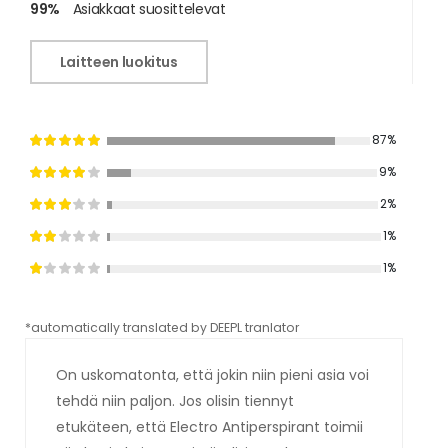
99%
Asiakkaat suosittelevat
Laitteen luokitus
87%
9%
2%
1%
1%
*automatically translated by DEEPL tranlator
*aut
On uskomatonta, että jokin niin pieni asia voi
tehdä niin paljon. Jos olisin tiennyt
etukäteen, että Electro Antiperspirant toimii