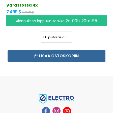
Varastossa 4x
7 499 $
13 979 $
2d :00h :20m :54
Alennuksen loppuun saakka
LISÄÄ OSTOSKORIIN