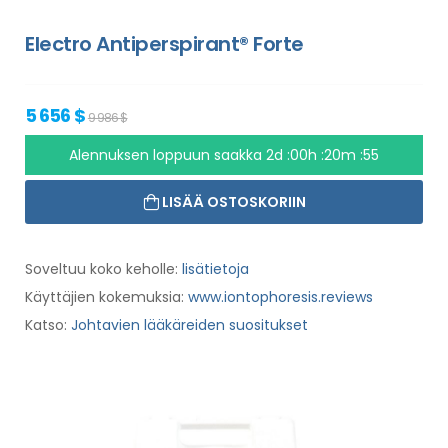
Electro Antiperspirant® Forte
5 656 $
9 986 $
Alennuksen loppuun saakka
2d :00h :20m :54
LISÄÄ OSTOSKORIIN
Soveltuu koko keholle:
lisätietoja
Käyttäjien kokemuksia:
www.iontophoresis.reviews
Katso:
Johtavien lääkäreiden suositukset