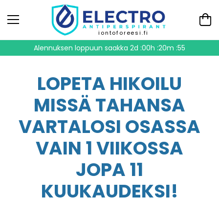
iontoforeesi.fi
Alennuksen loppuun saakka
2d :00h :20m :54
LOPETA HIKOILU
MISSÄ TAHANSA
VARTALOSI OSASSA
VAIN 1 VIIKOSSA
JOPA 11
KUUKAUDEKSI!