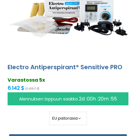
Electro Antiperspirant® Sensitive PRO
Varastossa 5x
6 142 $
12 857 $
2d :00h :20m :54
Alennuksen loppuun saakka