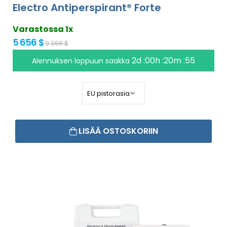
Electro Antiperspirant® Forte
Varastossa 1x
5 656 $
9 986 $
2d :00h :20m :54
Alennuksen loppuun saakka
LISÄÄ OSTOSKORIIN