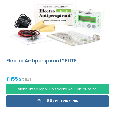
Electro Antiperspirant® ELITE
11 155 $
17 132 $
Alennuksen loppuun saakka
2d :00h :20m :54
LISÄÄ OSTOSKORIIN