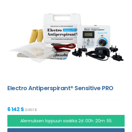
Electro Antiperspirant® Sensitive PRO
6 142 $
12 857 $
Alennuksen loppuun saakka
2d :00h :20m :54